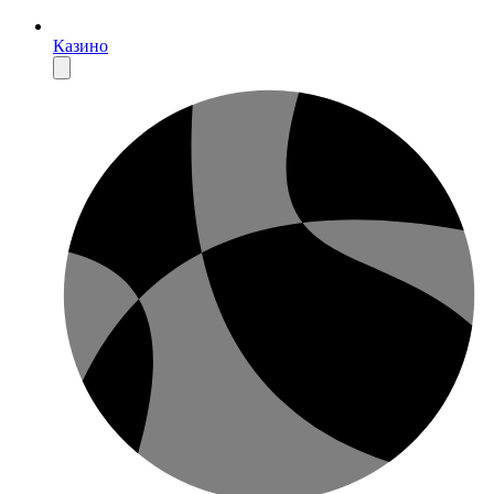
Казино