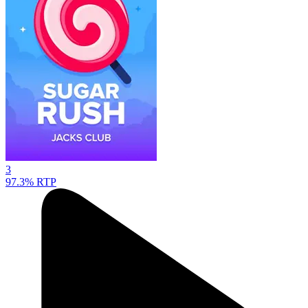
3
97.3%
RTP