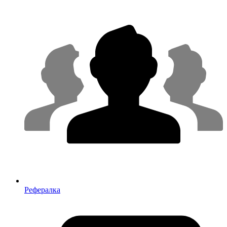
Рефералка