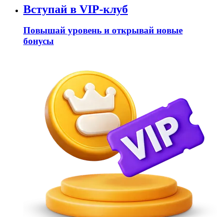
Вступай в VIP-клуб
Повышай уровень и открывай новые
бонусы