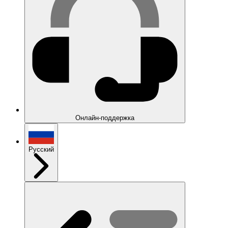
Онлайн-поддержка
Русский