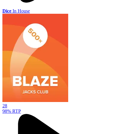
Dice
In House
28
98%
RTP