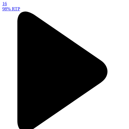
16
98%
RTP