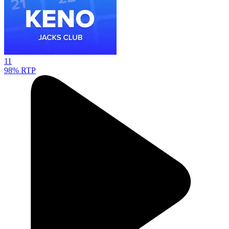
11
98%
RTP