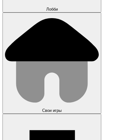
Лобби
Свои игры