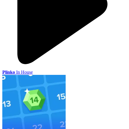
Plinko
In House