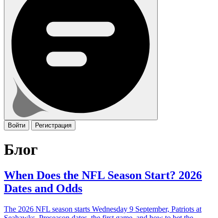
Войти
Регистрация
Блог
When Does the NFL Season Start? 2026
Dates and Odds
The 2026 NFL season starts Wednesday 9 September, Patriots at
Seahawks. Preseason dates, the first game, and how to bet the