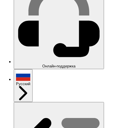
Онлайн-поддержка
Русский