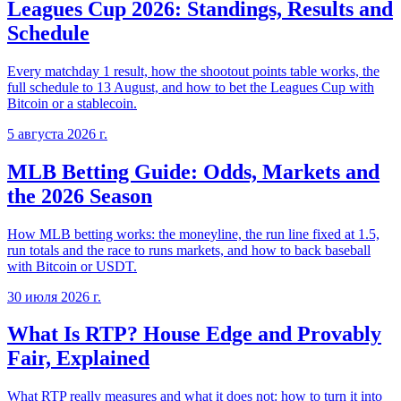
Leagues Cup 2026: Standings, Results and
Schedule
Every matchday 1 result, how the shootout points table works, the
full schedule to 13 August, and how to bet the Leagues Cup with
Bitcoin or a stablecoin.
5 августа 2026 г.
MLB Betting Guide: Odds, Markets and
the 2026 Season
How MLB betting works: the moneyline, the run line fixed at 1.5,
run totals and the race to runs markets, and how to back baseball
with Bitcoin or USDT.
30 июля 2026 г.
What Is RTP? House Edge and Provably
Fair, Explained
What RTP really measures and what it does not: how to turn it into