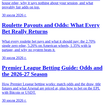
house edge, why it says nothing about your session, and what
provably fair adds on top.
30 июля 2026 г.
Roulette Payouts and Odds: What Every
Bet Really Returns
What every roulette bet pays and what it should pay: the 2.70%
single zero edge, 5.26% on American wheels, 1.35% with la
partage, and why no system beats it.
30 июля 2026 г.
Premier League Betting Guide: Odds and
the 2026-27 Season
How Premier League betting works: match odds and the draw, title
futures and what Arsenal are priced at, plus how to bet on the EPL
with Bitcoin or USDT.
30 июля 2026 г.