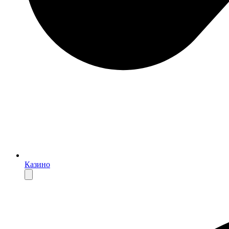
Казино