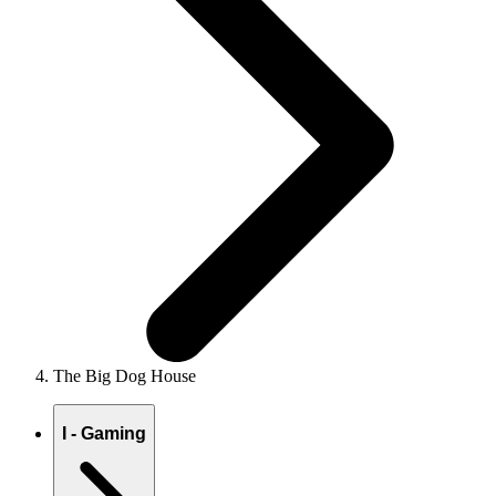
The Big Dog House
I - Gaming