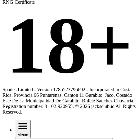
RNG Certificate
18+
Spades Limited - Version 1785523796692 - Incorporated in Costa
Rica, Provincia 06 Puntarenas, Canton 11 Garabito, Jaco, Costado
Este De La Municipalidad De Garabito, Bufete Sanchez Chavarria.
Registration number: 3-102-920955. © 2026 jacksclub.io All Rights
Reserved.
Меню