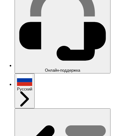
Онлайн-поддержка
Русский