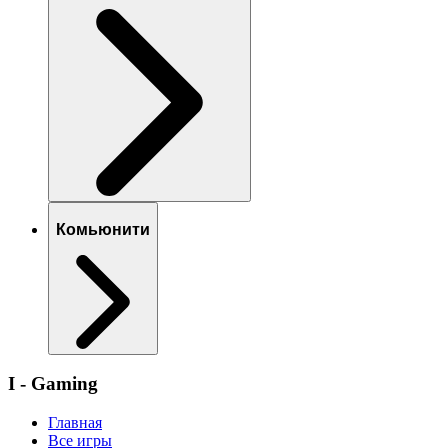
Комьюнити
I - Gaming
Главная
Все игры