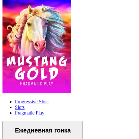
Progressive Slots
Slots
Pragmatic Play
Ежедневная гонка