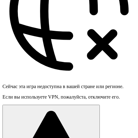
Сейчас эта игра недоступна в вашей стране или регионе.
Если вы используете VPN, пожалуйста, отключите его.