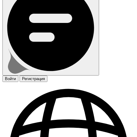
Войти
Регистрация