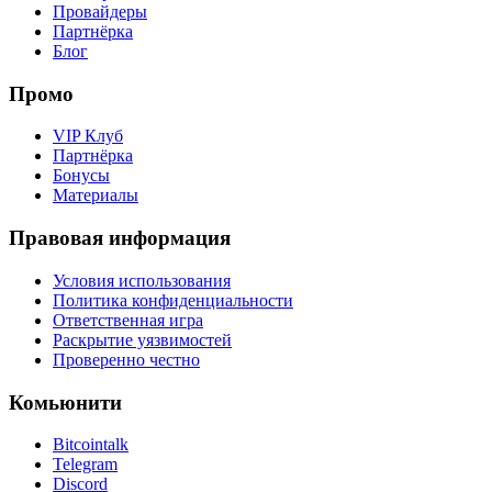
Провайдеры
Партнёрка
Блог
Промо
VIP Клуб
Партнёрка
Бонусы
Материалы
Правовая информация
Условия использования
Политика конфиденциальности
Ответственная игра
Раскрытие уязвимостей
Проверенно честно
Комьюнити
Bitcointalk
Telegram
Discord