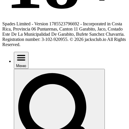
Spades Limited - Version 1785523796692 - Incorporated in Costa
Rica, Provincia 06 Puntarenas, Canton 11 Garabito, Jaco, Costado
Este De La Municipalidad De Garabito, Bufete Sanchez Chavarria.
Registration number: 3-102-920955. © 2026 jacksclub.io All Rights
Reserved.
Меню