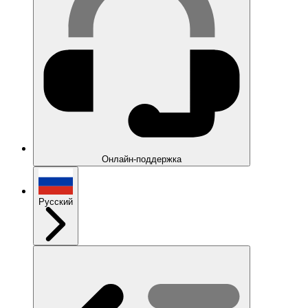
Онлайн-поддержка
Русский