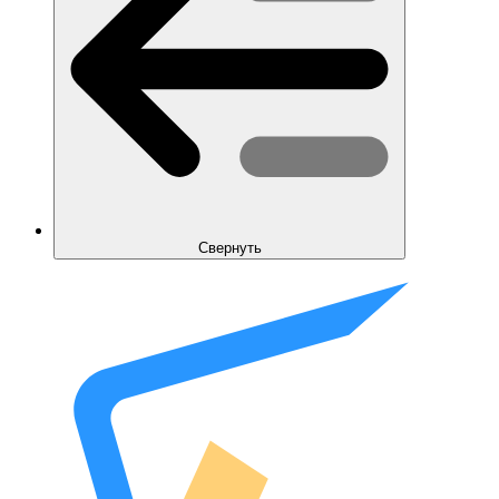
Свернуть