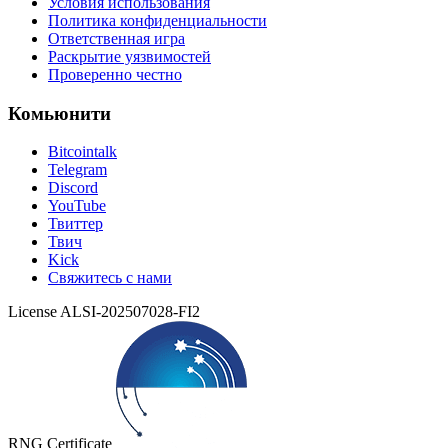
Условия использования
Политика конфиденциальности
Ответственная игра
Раскрытие уязвимостей
Проверенно честно
Комьюнити
Bitcointalk
Telegram
Discord
YouTube
Твиттер
Твич
Kick
Свяжитесь с нами
License ALSI-202507028-FI2
RNG Certificate