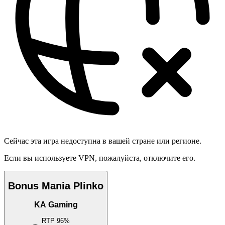
Сейчас эта игра недоступна в вашей стране или регионе.
Если вы используете VPN, пожалуйста, отключите его.
Bonus Mania Plinko
KA Gaming
RTP
96%