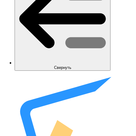
Свернуть