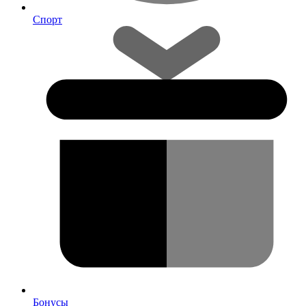
Спорт
Бонусы