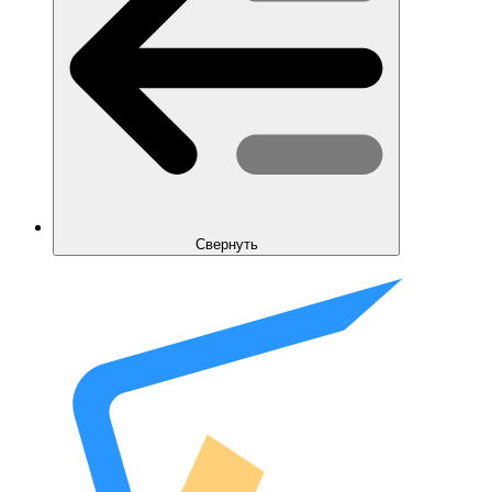
Свернуть