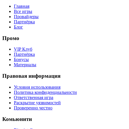
Главная
Все игры
Провайдеры
Партнёрка
Блог
Промо
VIP Клуб
Партнёрка
Бонусы
Материалы
Правовая информация
Условия использования
Политика конфиденциальности
Ответственная игра
Раскрытие уязвимостей
Проверенно честно
Комьюнити