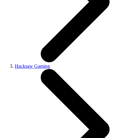
Hacksaw Gaming