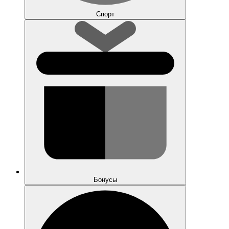
Спорт
Бонусы