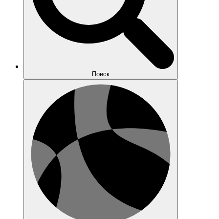
Поиск