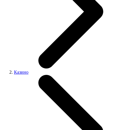
Казино