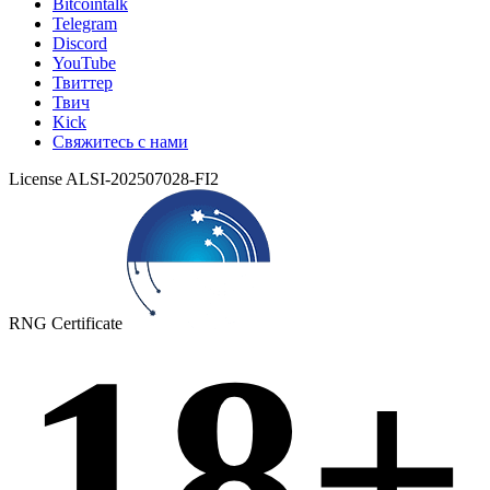
Bitcointalk
Telegram
Discord
YouTube
Твиттер
Твич
Kick
Свяжитесь с нами
License ALSI-202507028-FI2
RNG Certificate
18+