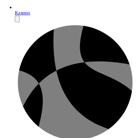
Казино