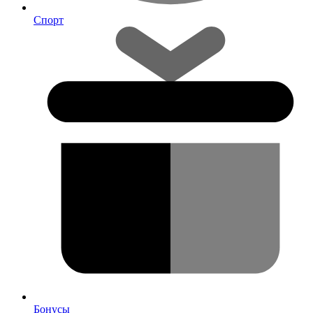
Спорт
Бонусы