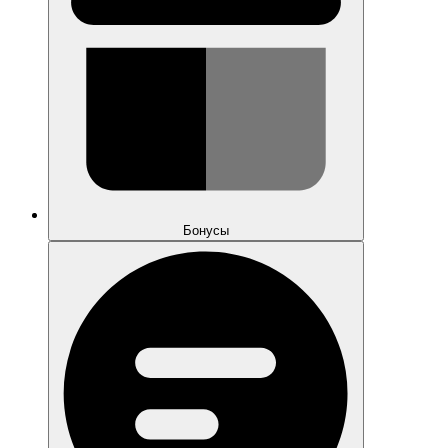
Бонусы