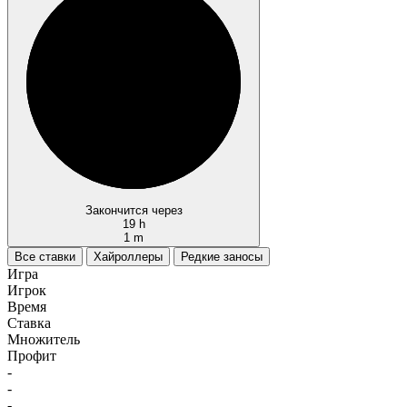
Закончится через
19
h
1
m
Все ставки
Хайроллеры
Редкие заносы
Игра
Игрок
Время
Ставка
Множитель
Профит
-
-
-