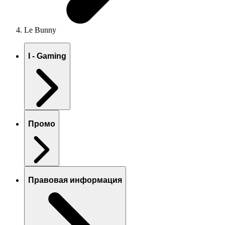
Le Bunny
I - Gaming
Промо
Правовая информация