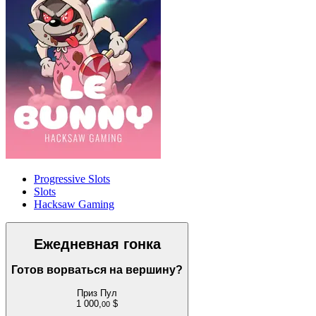
Progressive Slots
Slots
Hacksaw Gaming
Ежедневная гонка
Готов ворваться на вершину?
Приз
Пул
1
000
,
$
00