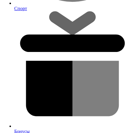
Спорт
Бонусы