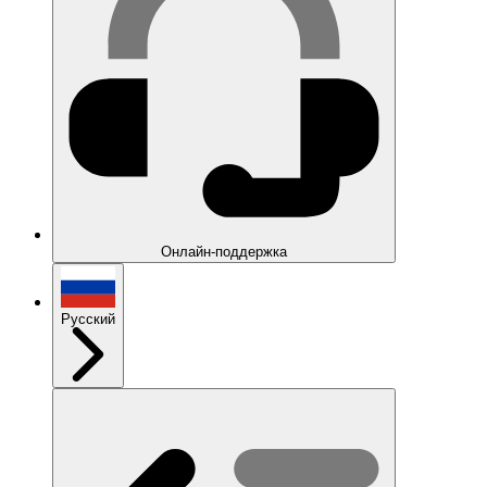
Онлайн-поддержка
Русский