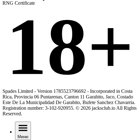
RNG Certificate
18+
Spades Limited - Version 1785523796692 - Incorporated in Costa
Rica, Provincia 06 Puntarenas, Canton 11 Garabito, Jaco, Costado
Este De La Municipalidad De Garabito, Bufete Sanchez Chavarria.
Registration number: 3-102-920955. © 2026 jacksclub.io All Rights
Reserved.
Меню