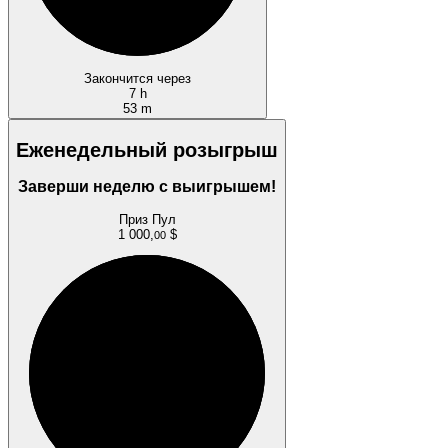
Закончится через
7
h
53
m
Еженедельный розыгрыш
Заверши неделю с выигрышем!
Приз
Пул
1
000
,
$
00