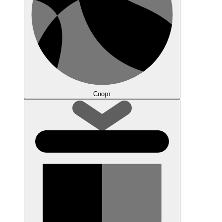
Спорт