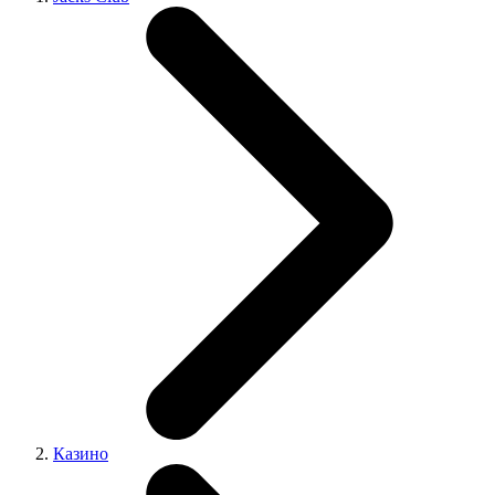
Казино