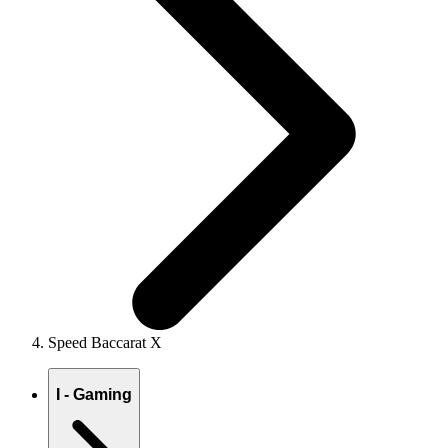
Speed Baccarat X
I - Gaming