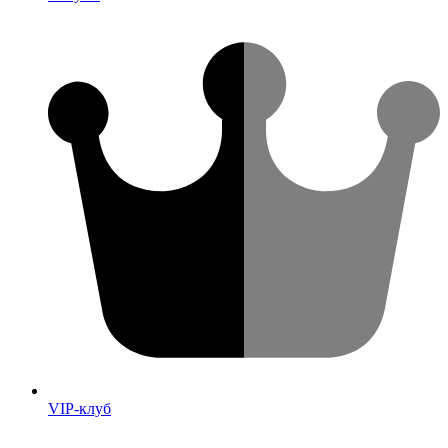
VIP-клуб