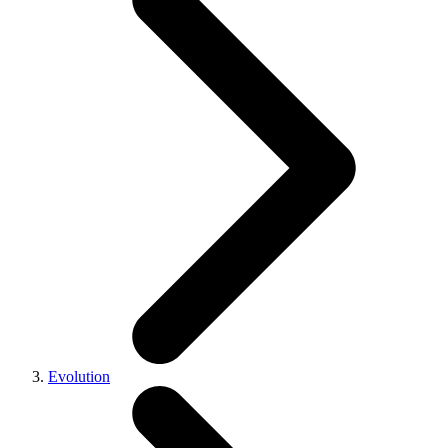
Evolution