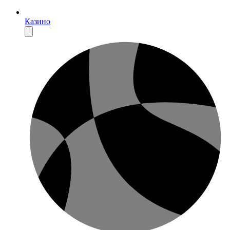
Казино