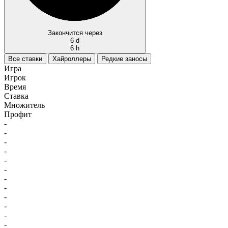
Закончится через
6
d
6
h
Все ставки
Хайроллеры
Редкие заносы
Игра
Игрок
Время
Ставка
Множитель
Профит
-
-
-
-
-
-
-
-
-
-
-
-