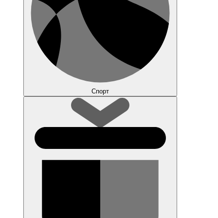
Спорт