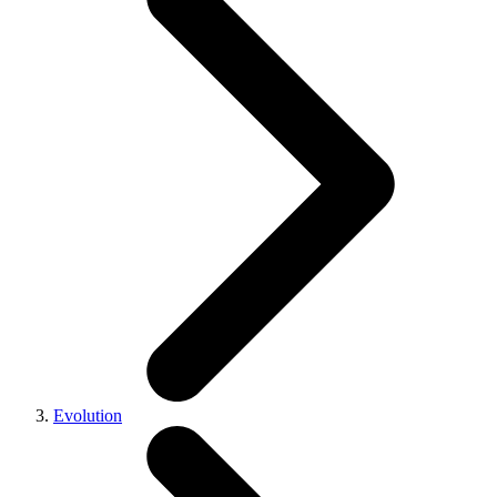
Evolution