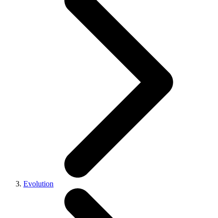
Evolution