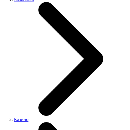
Казино