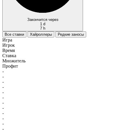
Закончится через
1
d
7
h
Все ставки
Хайроллеры
Редкие заносы
Игра
Игрок
Время
Ставка
Множитель
Профит
-
-
-
-
-
-
-
-
-
-
-
-