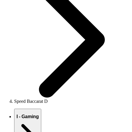
Speed Baccarat D
I - Gaming