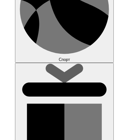
Спорт