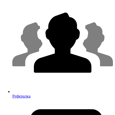
Рефералка