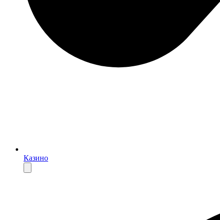
Казино