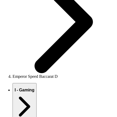
Emperor Speed Baccarat D
I - Gaming