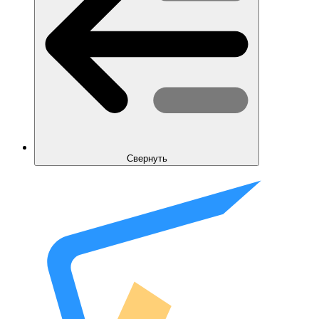
Свернуть