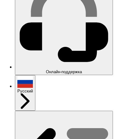
Онлайн-поддержка
Русский