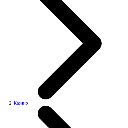
Казино