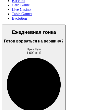
Baccarat
Card Game
Live Casino
Table Games
Evolution
Ежедневная гонка
Готов ворваться на вершину?
Приз
Пул
1
000
,
$
00