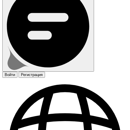
Войти
Регистрация