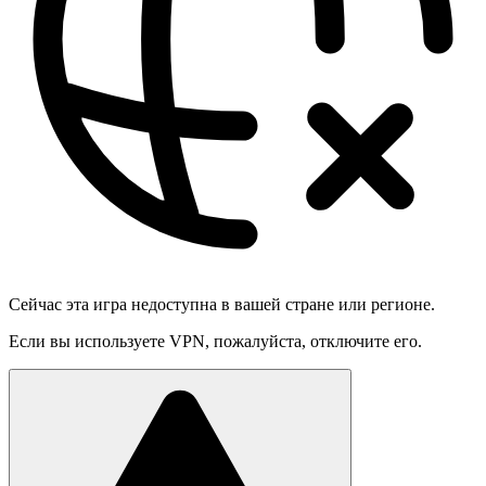
Сейчас эта игра недоступна в вашей стране или регионе.
Если вы используете VPN, пожалуйста, отключите его.