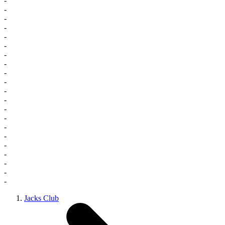
-
-
-
-
-
-
-
-
-
-
-
-
-
-
-
-
-
-
-
-
-
Jacks Club