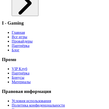
I - Gaming
Главная
Все игры
Провайдеры
Партнёрка
Блог
Промо
VIP Клуб
Партнёрка
Бонусы
Материалы
Правовая информация
Условия использования
Политика конфиденциальности