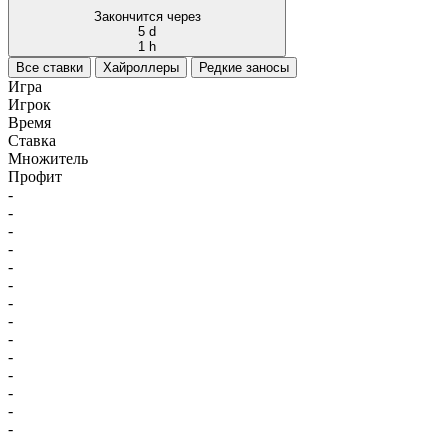
Закончится через
5
d
1
h
Все ставки
Хайроллеры
Редкие заносы
Игра
Игрок
Время
Ставка
Множитель
Профит
-
-
-
-
-
-
-
-
-
-
-
-
-
-
-