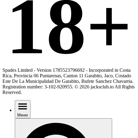
18+
Spades Limited - Version 1785523796692 - Incorporated in Costa
Rica, Provincia 06 Puntarenas, Canton 11 Garabito, Jaco, Costado
Este De La Municipalidad De Garabito, Bufete Sanchez Chavarria.
Registration number: 3-102-920955. © 2026 jacksclub.io All Rights
Reserved.
Меню