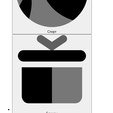
Спорт