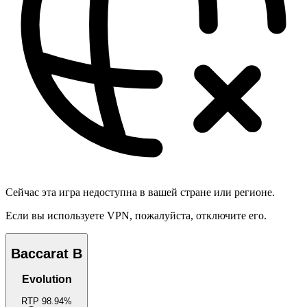
Сейчас эта игра недоступна в вашей стране или регионе.
Если вы используете VPN, пожалуйста, отключите его.
Baccarat B
Evolution
RTP
98.94%