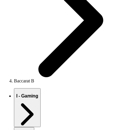
Baccarat B
I - Gaming