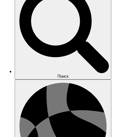
Поиск