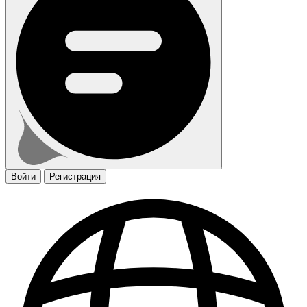
Войти
Регистрация