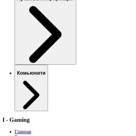
Комьюнити
I - Gaming
Главная