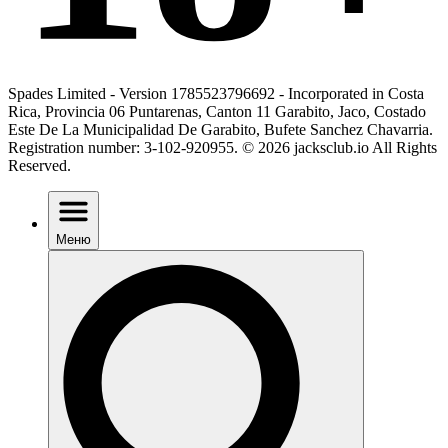
Spades Limited - Version 1785523796692 - Incorporated in Costa
Rica, Provincia 06 Puntarenas, Canton 11 Garabito, Jaco, Costado
Este De La Municipalidad De Garabito, Bufete Sanchez Chavarria.
Registration number: 3-102-920955. © 2026 jacksclub.io All Rights
Reserved.
Меню