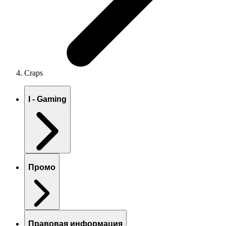
Craps
I - Gaming
Промо
Правовая информация