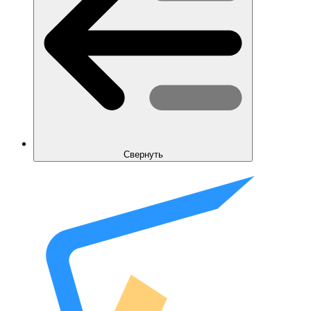
Свернуть