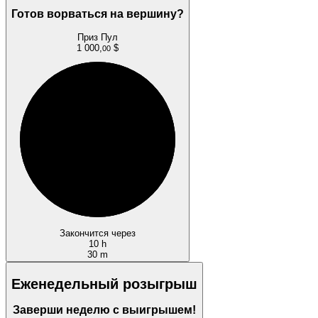
Готов ворваться на вершину?
Приз
Пул
1
000
,
$
00
Закончится через
10
h
30
m
Еженедельный розыгрыш
Заверши неделю с выигрышем!