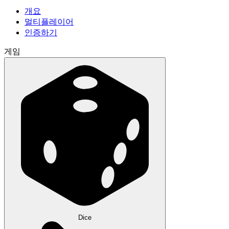
개요
멀티플레이어
인증하기
게임
Dice