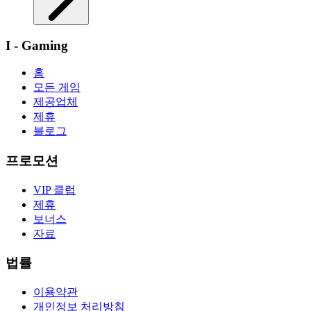
I - Gaming
홈
모든 게임
제공업체
제휴
블로그
프로모션
VIP 클럽
제휴
보너스
자료
법률
이용약관
개인정보 처리방침