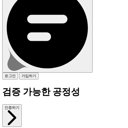
로그인
가입하기
검증 가능한 공정성
인증하기