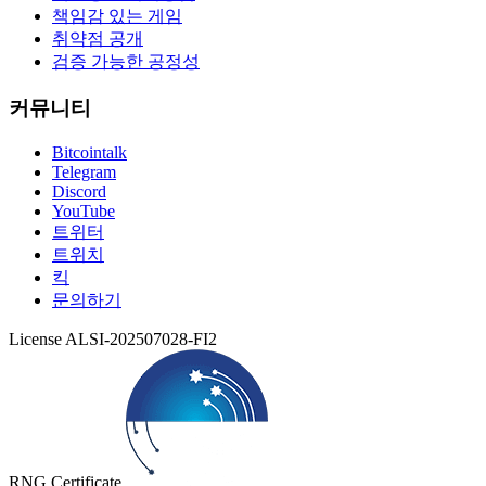
책임감 있는 게임
취약점 공개
검증 가능한 공정성
커뮤니티
Bitcointalk
Telegram
Discord
YouTube
트위터
트위치
킥
문의하기
License ALSI-202507028-FI2
RNG Certificate