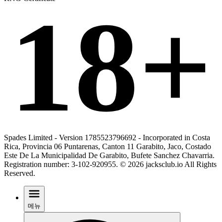
18+
Spades Limited - Version 1785523796692 - Incorporated in Costa
Rica, Provincia 06 Puntarenas, Canton 11 Garabito, Jaco, Costado
Este De La Municipalidad De Garabito, Bufete Sanchez Chavarria.
Registration number: 3-102-920955. © 2026 jacksclub.io All Rights
Reserved.
메뉴