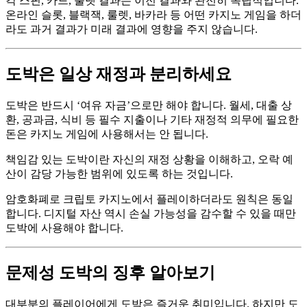
각 스핀, 카드, 룰렛 결과는 이전 결과와 완전히 독립적입니다.
온라인 슬롯, 블랙잭, 룰렛, 바카라 등 어떤 카지노 게임을 하더
라도 과거 결과가 미래 결과에 영향을 주지 않습니다.
도박은 일상 재정과 분리하세요
도박은 반드시 ‘여유 자금’으로만 해야 합니다. 월세, 대출 상
환, 공과금, 식비 등 필수 지출이나 기타 재정적 의무에 필요한
돈은 카지노 게임에 사용해서는 안 됩니다.
책임감 있는 도박이란 자신의 재정 상황을 이해하고, 오락 예
산이 감당 가능한 범위에 있도록 하는 것입니다.
암호화폐로 크립토 카지노에서 플레이하더라도 원칙은 동일
합니다. 디지털 자산 역시 손실 가능성을 감수할 수 있을 때만
도박에 사용해야 합니다.
문제성 도박의 징후 알아보기
대부분의 플레이어에게 도박은 즐거운 취미입니다. 하지만 도