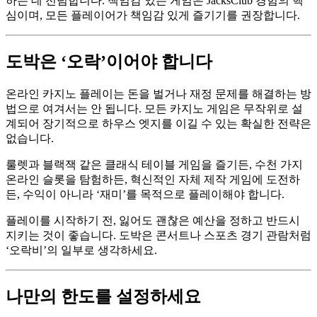
하는 데 전념합니다. 책임감 있는 게임은 JacksClub 경험의 핵
심이며, 모든 플레이어가 책임감 있게 즐기기를 권장합니다.
도박은 ‘오락’이어야 합니다
온라인 카지노 플레이는 돈을 벌거나 재정 문제를 해결하는 방
법으로 여겨서는 안 됩니다. 모든 카지노 게임은 무작위로 설
계되어 장기적으로 하우스 엣지를 이길 수 있는 확실한 전략은
없습니다.
룰렛과 블랙잭 같은 클래식 테이블 게임을 즐기든, 수천 가지
온라인 슬롯을 탐험하든, 혁신적인 자체 제작 게임에 도전하
든, 수익이 아니라 ‘재미’를 목적으로 플레이해야 합니다.
플레이를 시작하기 전, 잃어도 괜찮은 예산을 정하고 반드시
지키는 것이 좋습니다. 도박은 콘서트나 스포츠 경기 관람처럼
‘오락비’의 일부로 생각하세요.
나만의 한도를 설정하세요