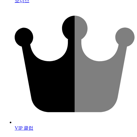
보너스
VIP 클럽