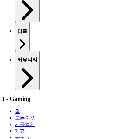
법률
커뮤니티
I - Gaming
홈
모든 게임
제공업체
제휴
블로그