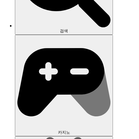
검색
카지노