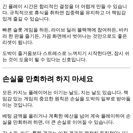
긴 플레이 시간은 합리적인 결정을 더 어렵게 만들 수 있습니
다. 규칙적으로 휴식을 취하면 집중력을 유지하고 더 책임감
있게 즐길 수 있습니다.
빠른 슬롯 게임을 하든, 라이브 딜러 블랙잭에 참여하든, 바카
라 한 판을 즐기든, 가끔 화면에서 벗어나는 것만으로도 좋은
리셋이 됩니다.
도박이 즐거움보다 스트레스로 느껴지기 시작한다면, 잠시 쉬
는 것이 도움이 될 수 있다는 신호입니다.
손실을 만회하려 하지 마세요
모든 카지노 플레이어는 이기는 날도, 지는 날도 있습니다. 책
임감 있는 게임의 중요한 원칙은 손실을 도박의 일부로 받아들
이는 것입니다.
베팅 금액을 올리거나 계획한 예산을 넘어 계속 플레이하여 손
실을 만회하려 하면, 더 큰 손실로 이어질 수 있습니다.