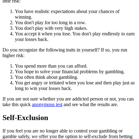
little risk:
You have realistic expectations about your chances of
winning.
You don't play for too long in a row.
You don't play with very high stakes.
You accept it when you lose. You don't play endlessly to earn
your losses back.
Do you recognize the following traits in yourself? If so, you run
higher risk:
You spend more than you can afford.
You hope to solve your financial problems by gambling.
You often think about gambling.
You get angry or irritated when you lose and then play just as
long to win your losses back.
If you are not sure whether you are addicted person or not, you can
take this quick
anonymous test
and see what the results are.
Self-Exclusion
If you feel you are no longer able to control your gambling or
gamble safely, we offer you the option to self-exclude from betting