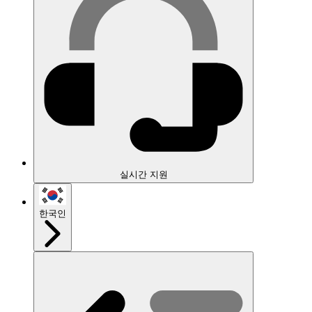
실시간 지원
한국인