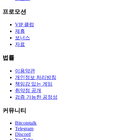
프로모션
VIP 클럽
제휴
보너스
자료
법률
이용약관
개인정보 처리방침
책임감 있는 게임
취약점 공개
검증 가능한 공정성
커뮤니티
Bitcointalk
Telegram
Discord
YouTube