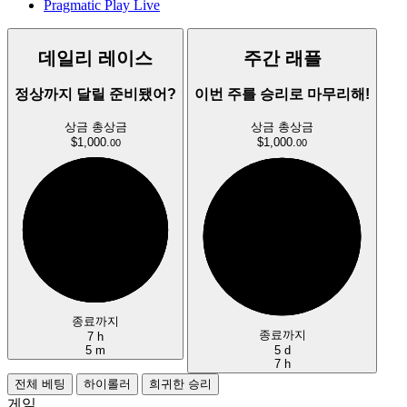
Pragmatic Play Live
데일리 레이스
주간 래플
정상까지 달릴 준비됐어?
이번 주를 승리로 마무리해!
상금
총상금
상금
총상금
$
1
,
000
.
$
1
,
000
.
00
00
종료까지
종료까지
7
h
5
m
5
d
7
h
전체 베팅
하이롤러
희귀한 승리
게임