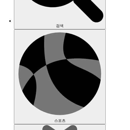
검색
스포츠