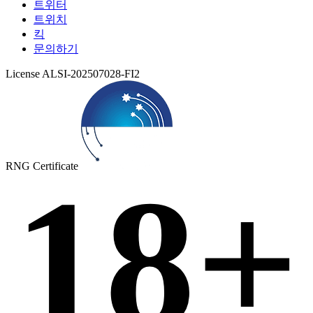
트위터
트위치
킥
문의하기
License ALSI-202507028-FI2
RNG Certificate
18+