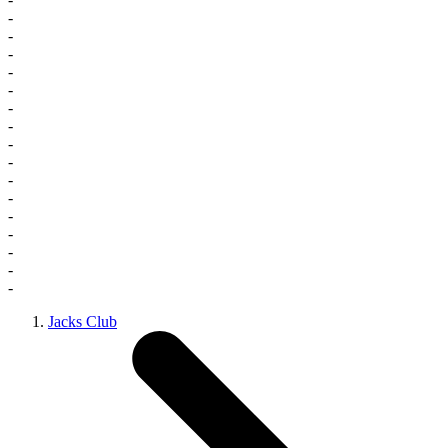
-
-
-
-
-
-
-
-
-
-
-
-
-
-
-
-
Jacks Club