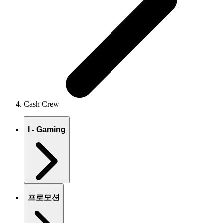
Cash Crew
I - Gaming
프로모션