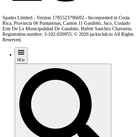
Spades Limited - Version 1785523796692 - Incorporated in Costa
Rica, Provincia 06 Puntarenas, Canton 11 Garabito, Jaco, Costado
Este De La Municipalidad De Garabito, Bufete Sanchez Chavarria.
Registration number: 3-102-920955. © 2026 jacksclub.io All Rights
Reserved.
메뉴