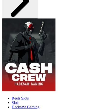
Reels Slots
Slots
Hacksaw Gaming