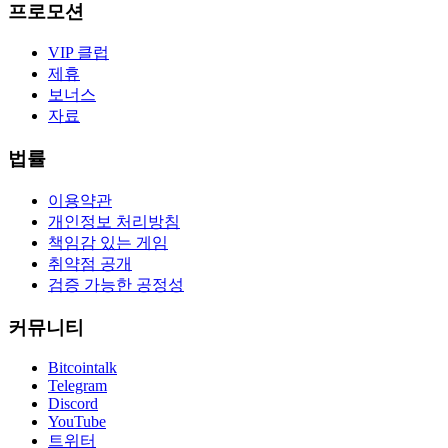
프로모션
VIP 클럽
제휴
보너스
자료
법률
이용약관
개인정보 처리방침
책임감 있는 게임
취약점 공개
검증 가능한 공정성
커뮤니티
Bitcointalk
Telegram
Discord
YouTube
트위터