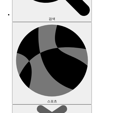
검색
스포츠