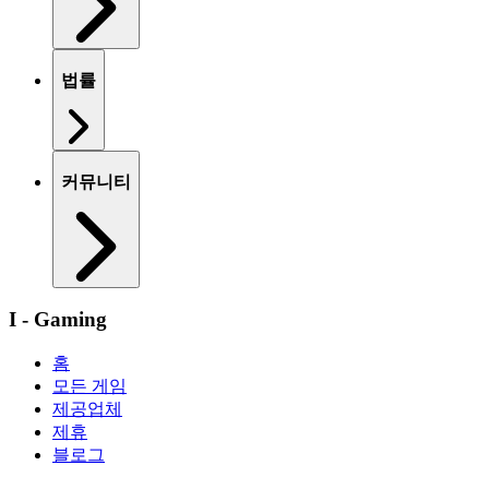
법률
커뮤니티
I - Gaming
홈
모든 게임
제공업체
제휴
블로그