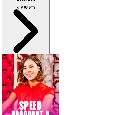
RTP
98.94%