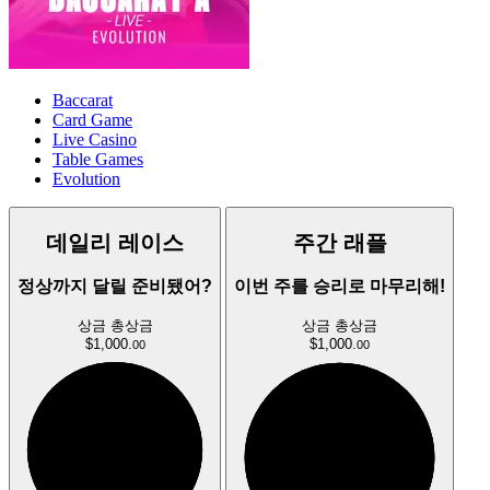
Baccarat
Card Game
Live Casino
Table Games
Evolution
데일리 레이스
주간 래플
정상까지 달릴 준비됐어?
이번 주를 승리로 마무리해!
상금
총상금
상금
총상금
$
1
,
000
.
$
1
,
000
.
00
00