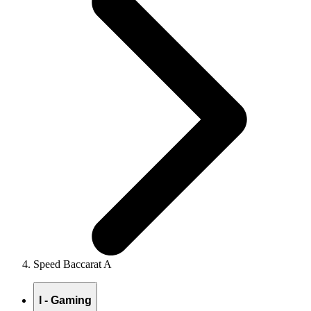
Speed Baccarat A
I - Gaming