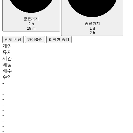
종료까지
종료까지
2
h
19
m
1
d
2
h
전체 베팅
하이롤러
희귀한 승리
게임
유저
시간
베팅
배수
수익
-
-
-
-
-
-
-
-
-
-