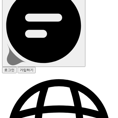
로그인
가입하기