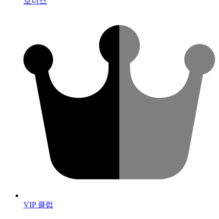
보너스
VIP 클럽