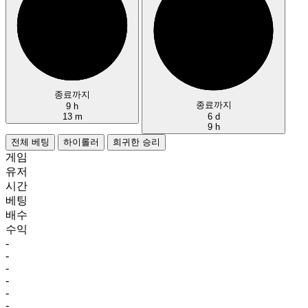
종료까지
종료까지
9
h
13
m
6
d
9
h
전체 베팅
하이롤러
희귀한 승리
게임
유저
시간
베팅
배수
수익
-
-
-
-
-
-