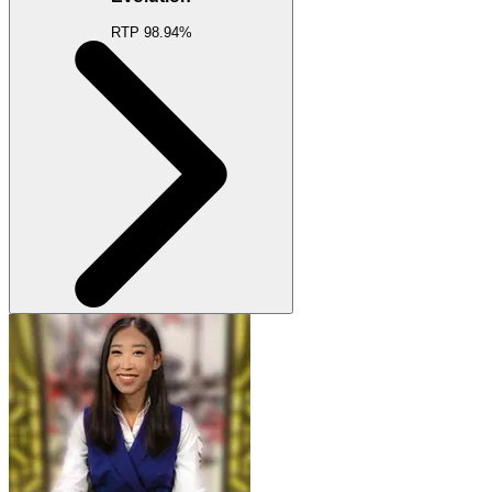
RTP
98.94%