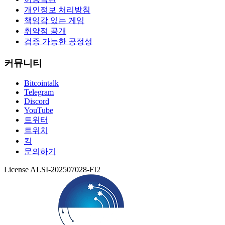
개인정보 처리방침
책임감 있는 게임
취약점 공개
검증 가능한 공정성
커뮤니티
Bitcointalk
Telegram
Discord
YouTube
트위터
트위치
킥
문의하기
License ALSI-202507028-FI2