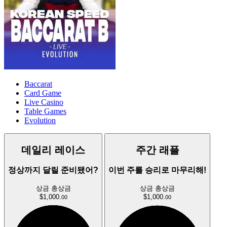
Baccarat
Card Game
Live Casino
Table Games
Evolution
데일리 레이스
주간 래플
정상까지 달릴 준비됐어?
이번 주를 승리로 마무리해!
상금
총상금
상금
총상금
$
1
,
000
.
$
1
,
000
.
00
00