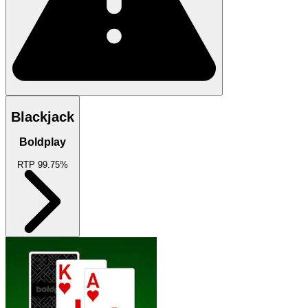
Blackjack
Boldplay
RTP
99.75%