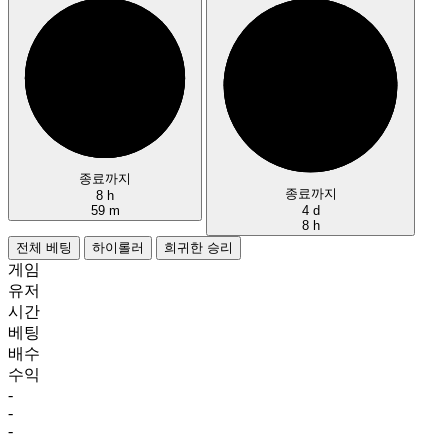
종료까지
종료까지
8
h
59
m
4
d
8
h
전체 베팅
하이롤러
희귀한 승리
게임
유저
시간
베팅
배수
수익
-
-
-