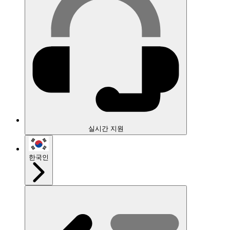
실시간 지원
한국인