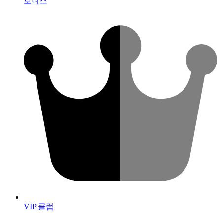
보너스
VIP 클럽