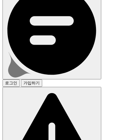
로그인
가입하기