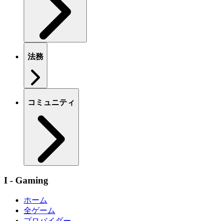
法務
コミュニティ
I - Gaming
ホーム
全ゲーム
プロバイダー