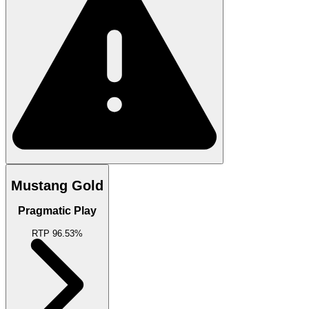
Mustang Gold
Pragmatic Play
RTP
96.53%