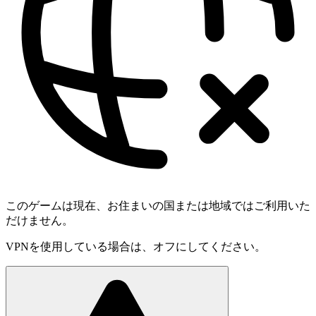
このゲームは現在、お住まいの国または地域ではご利用いた
だけません。
VPNを使用している場合は、オフにしてください。