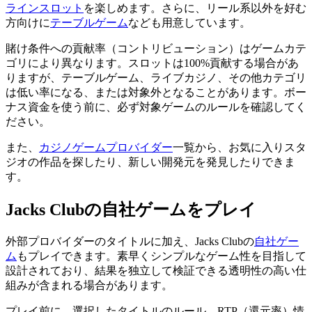
ラインスロット
を楽しめます。さらに、リール系以外を好む
方向けに
テーブルゲーム
なども用意しています。
賭け条件への貢献率（コントリビューション）はゲームカテ
ゴリにより異なります。スロットは100%貢献する場合があ
りますが、テーブルゲーム、ライブカジノ、その他カテゴリ
は低い率になる、または対象外となることがあります。ボー
ナス資金を使う前に、必ず対象ゲームのルールを確認してく
ださい。
また、
カジノゲームプロバイダー
一覧から、お気に入りスタ
ジオの作品を探したり、新しい開発元を発見したりできま
す。
Jacks Clubの自社ゲームをプレイ
外部プロバイダーのタイトルに加え、Jacks Clubの
自社ゲー
ム
もプレイできます。素早くシンプルなゲーム性を目指して
設計されており、結果を独立して検証できる透明性の高い仕
組みが含まれる場合があります。
プレイ前に、選択したタイトルのルール、RTP（還元率）情