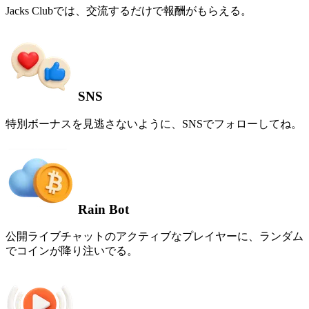
Jacks Clubでは、交流するだけで報酬がもらえる。
SNS
特別ボーナスを見逃さないように、SNSでフォローしてね。
Rain Bot
公開ライブチャットのアクティブなプレイヤーに、ランダム
でコインが降り注いでる。