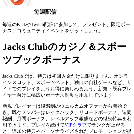
毎週配信
毎週のKickやTwitch配信に参加して、プレゼント、限定ボー
ナス、コミュニティイベントをゲットしよう。
Jacks Clubのカジノ＆スポー
ツブックボーナス
Jacks Clubでは、特典は初回入金だけに限りません。オンラ
インスロット、スポーツベット、独自の自社ゲームなど、サ
イトでのプレイをよりお得に楽しめるよう、新規・既存プレ
イヤー向けに幅広いボーナス制度を用意しています。
新規プレイヤーは段階制のウェルカムオファーから開始で
き、既存メンバーはレイクバック、リロードボーナス、週間
報酬、月間ボーナス、レベルアップ報酬などの継続特典を利
用できます。プレイを続けて
VIPクラブ
でランクが上がる
と、追加の特典やパーソナライズされたプロモーションが提