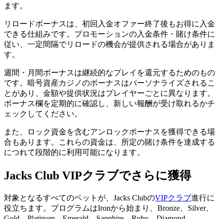
ます。
リロードボーナスは、初回入金オファー終了後もお得に入金
できる仕組みです。プロモーションの入金条件・賭け条件に
従い、一定間隔でリロードの機会が提供される場合がありま
す。
週間・月間ボーナスは継続的なプレイを還元するためのもの
です。暗号資産カジノのボーナスはパーソナライズされるこ
とがあり、金額や提供状況はプレイヤーごとに異なります。
ボーナス欄を定期的に確認し、新しい報酬が受け取れるかチ
ェックしてください。
また、ロック資金を含むアンロックボーナスを獲得できる場
合もあります。これらの資金は、所定の賭け条件を達成する
につれて段階的に利用可能になります。
Jacks Club VIPクラブでさらに獲得
対象となるすべてのベットが、Jacks Clubの
VIPクラブ
進行に
役立ちます。プログラムはIronから始まり、Bronze、Silver、
Gold、Platinum、Emerald、Sapphire、Ruby、Diamond、