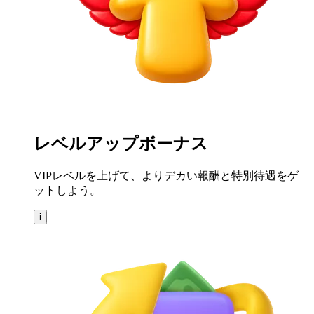
レベルアップボーナス
VIPレベルを上げて、よりデカい報酬と特別待遇をゲ
ットしよう。
i