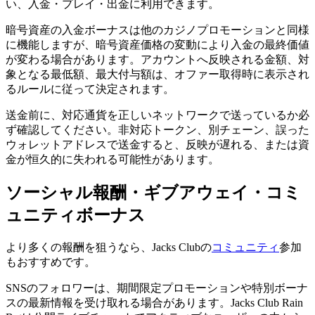
い、入金・プレイ・出金に利用できます。
暗号資産の入金ボーナスは他のカジノプロモーションと同様
に機能しますが、暗号資産価格の変動により入金の最終価値
が変わる場合があります。アカウントへ反映される金額、対
象となる最低額、最大付与額は、オファー取得時に表示され
るルールに従って決定されます。
送金前に、対応通貨を正しいネットワークで送っているか必
ず確認してください。非対応トークン、別チェーン、誤った
ウォレットアドレスで送金すると、反映が遅れる、または資
金が恒久的に失われる可能性があります。
ソーシャル報酬・ギブアウェイ・コミ
ュニティボーナス
より多くの報酬を狙うなら、Jacks Clubの
コミュニティ
参加
もおすすめです。
SNSのフォロワーは、期間限定プロモーションや特別ボーナ
スの最新情報を受け取れる場合があります。Jacks Club Rain