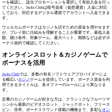
ーを確認し、該当プロモーションを選択して有効入金を行っ
てください。Jacks Clubは暗号資産（仮想通貨）入金に対応
しており、対応するデジタル通貨でアカウントへ入金できま
す。
ウェルカムボーナスはカジノを試すための資金を増やせます
が、プレイ前に仕組みを理解することが重要です。最低入金
額、賭け条件、対象ゲーム、最大ベット、期限などは必ずボ
ーナス規約で確認してください。
オンラインスロット＆カジノゲームで
ボーナスを活用
Jacks Club
では、多数の有名ソフトウェアプロバイダーによ
る幅広い
カジノ
ゲームを提供しています。ボーナス資金を利
用できるタイトルは、各オファーのルールにより異なりま
す。
定番のカジノゲームが好きな方は、クラシックなフルーツマ
シンから最新のビデオスロット、ジャックポット、フリース
ピン、倍率、ボーナスラウンド搭載の機種まで、多彩な
オン