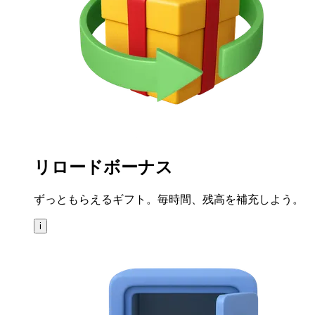
リロードボーナス
ずっともらえるギフト。毎時間、残高を補充しよう。
i