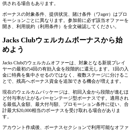
供される場合もあります。
ボーナスの対象条件、提供状況、賭け条件（ワager）はプロ
モーションごとに異なります。参加前に必ず該当オファーを
開き、利用規約（利用条件）を全文確認してください。
Jacks Clubウェルカムボーナスから始
めよう
Jacks Clubのウェルカムオファーは、対象となる新規プレイ
ヤーの最初の4回の有効入金を段階的に還元します。1回の入
金に特典を集中させるのではなく、複数ステージに分けるこ
とで、残高へボーナス資金を追加できる機会が増えます。
現在のウェルカムパッケージは、初回入金から段階が進むほ
ど付与率が上がるパーセンテージ型ボーナスです。適用され
る最低入金額、最大付与額、プロモーション条件に従い、合
計最大$20,000相当のボーナスを受け取れる場合がありま
す。
アカウント作成後、ボーナスセクションで利用可能なオファ