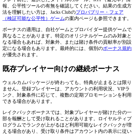
報、公平性ツールの有無を確認してください。結果の生成方
法を理解したい方は、Jacks Clubの
プロバブリー・フェア
（検証可能な公平性）ゲーム
の案内ページも参照できます。
ボーナスの適用は、自社ゲームとプロバイダー提供ゲームで
異なることがあります。特定のオリジナルゲームのみ対象と
なる場合もあれば、対象外、または賭け条件の貢献率が別設
定になる場合もあります。最終的には、個別の
ボーナス規約
が優先されます。
既存プレイヤー向けの継続ボーナス
ウェルカムパッケージが終わっても、特典が止まるとは限り
ません。登録プレイヤーは、アカウントの利用状況、VIPラ
ンク、対象条件に応じて、複数の定期プロモーションを利用
できる場合があります。
レイクバックボーナスでは、対象プレイヤーが賭けた分の一
部を報酬として受け取れることがあります。ロイヤルティプ
ログラムでランクが上がるほど利用可能なレイクバックが増
える場合があり、受け取り条件はアカウント内の表示に従い