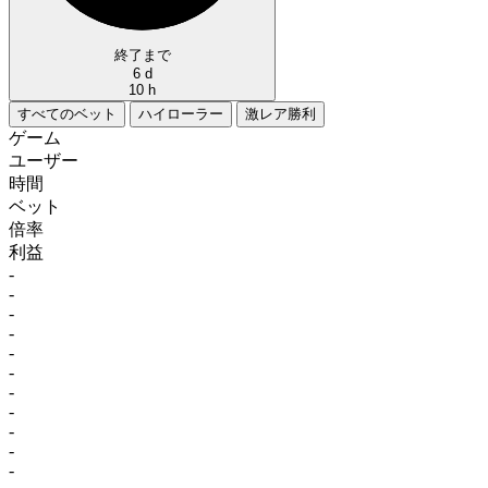
終了まで
6
d
10
h
すべてのベット
ハイローラー
激レア勝利
ゲーム
ユーザー
時間
ベット
倍率
利益
-
-
-
-
-
-
-
-
-
-
-