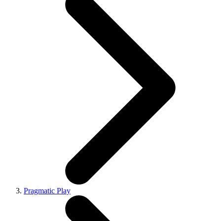
Pragmatic Play