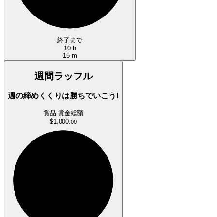
終了まで
10
h
15
m
週間ラッフル
週の締めくくりは勝ちでいこう!
賞品
賞金総額
$
1
,
000
.
00