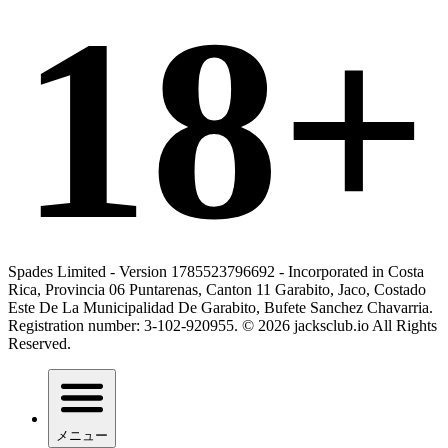
18+
Spades Limited - Version 1785523796692 - Incorporated in Costa
Rica, Provincia 06 Puntarenas, Canton 11 Garabito, Jaco, Costado
Este De La Municipalidad De Garabito, Bufete Sanchez Chavarria.
Registration number: 3-102-920955. © 2026 jacksclub.io All Rights
Reserved.
メニュー