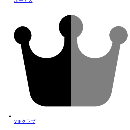
ボーナス
VIPクラブ