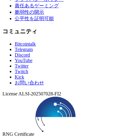
責任あるゲーミング
脆弱性の開示
公平性を証明可能
コミュニティ
Bitcointalk
Telegram
Discord
YouTube
Twitter
Twitch
Kick
お問い合わせ
License ALSI-202507028-FI2
RNG Certificate