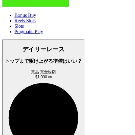
Bonus Buy
Reels Slots
Slots
Pragmatic Play
デイリーレース
トップまで駆け上がる準備はいい？
賞品
賞金総額
$
1
,
000
.
00