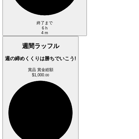
終了まで
6
h
4
m
週間ラッフル
週の締めくくりは勝ちでいこう!
賞品
賞金総額
$
1
,
000
.
00