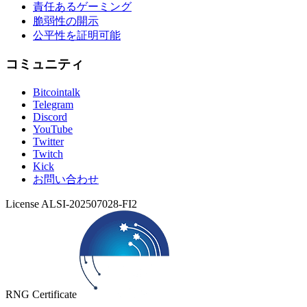
責任あるゲーミング
脆弱性の開示
公平性を証明可能
コミュニティ
Bitcointalk
Telegram
Discord
YouTube
Twitter
Twitch
Kick
お問い合わせ
License ALSI-202507028-FI2
RNG Certificate