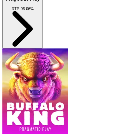
RTP
96.06%