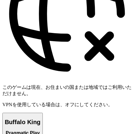
このゲームは現在、お住まいの国または地域ではご利用いた
だけません。
VPNを使用している場合は、オフにしてください。
Buffalo King
Pragmatic Play