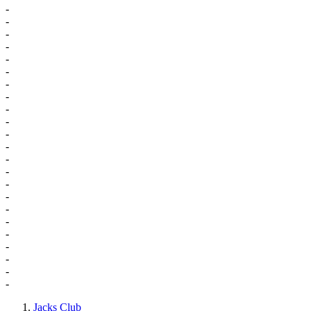
-
-
-
-
-
-
-
-
-
-
-
-
-
-
-
-
-
-
-
-
-
-
-
Jacks Club