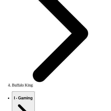
Buffalo King
I - Gaming