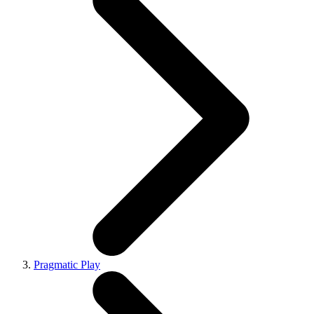
Pragmatic Play