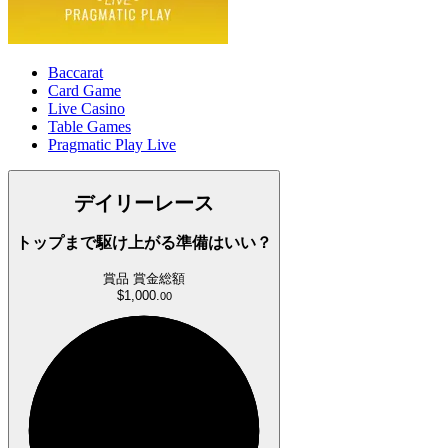
Baccarat
Card Game
Live Casino
Table Games
Pragmatic Play Live
デイリーレース
トップまで駆け上がる準備はいい？
賞品
賞金総額
$
1
,
000
.
00