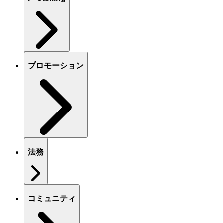
プロモーション
法務
コミュニティ