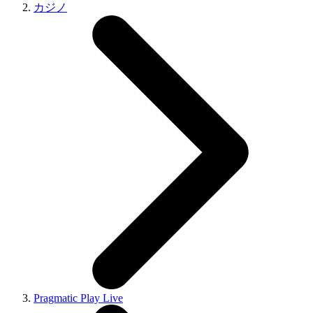
カジノ
Pragmatic Play Live