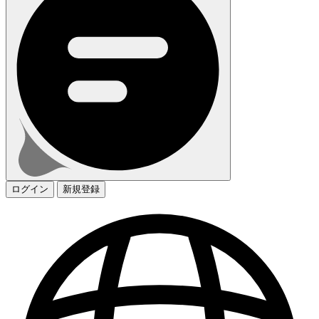
ログイン
新規登録