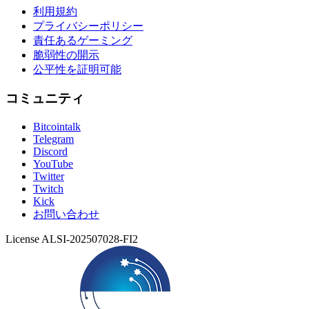
利用規約
プライバシーポリシー
責任あるゲーミング
脆弱性の開示
公平性を証明可能
コミュニティ
Bitcointalk
Telegram
Discord
YouTube
Twitter
Twitch
Kick
お問い合わせ
License ALSI-202507028-FI2