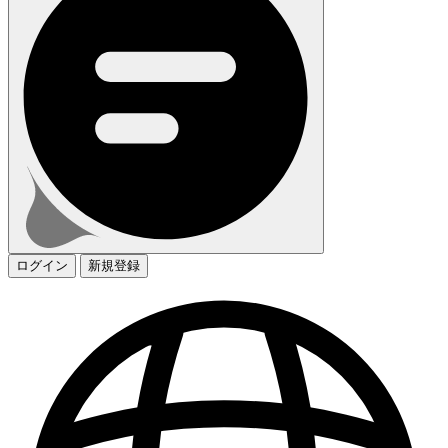
ログイン
新規登録