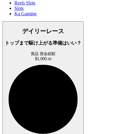
Reels Slots
Slots
Ka Gaming
デイリーレース
トップまで駆け上がる準備はいい？
賞品
賞金総額
$
1
,
000
.
00