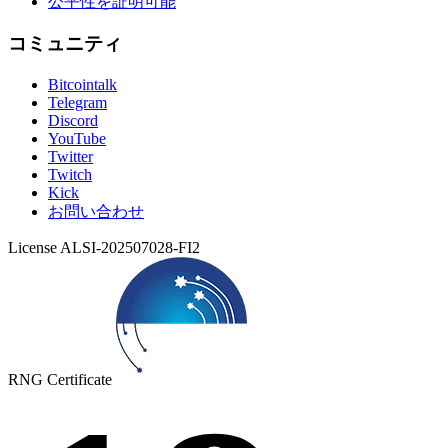
公平性を証明可能
コミュニティ
Bitcointalk
Telegram
Discord
YouTube
Twitter
Twitch
Kick
お問い合わせ
License ALSI-202507028-FI2
RNG Certificate