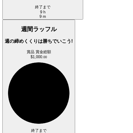
終了まで
9
h
9
m
週間ラッフル
週の締めくくりは勝ちでいこう!
賞品
賞金総額
$
1
,
000
.
00
終了まで