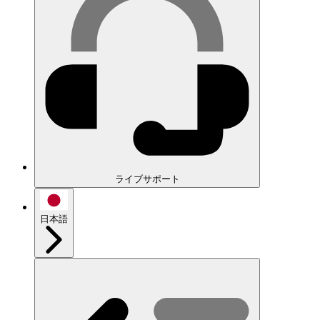
ライブサポート
日本語