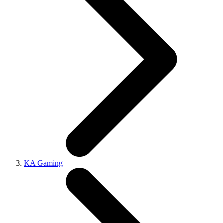
KA Gaming