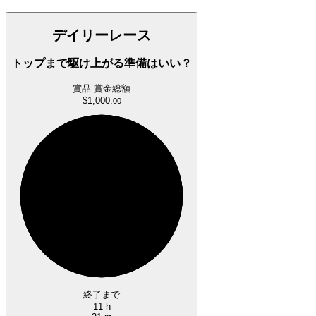
デイリーレース
トップまで駆け上がる準備はいい？
賞品
賞金総額
$
1
,
000
.
00
終了まで
11
h