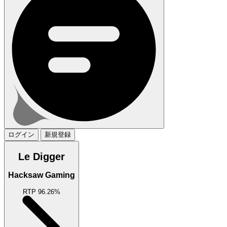
ログイン
新規登録
Le Digger
Hacksaw Gaming
RTP
96.26%