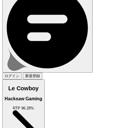
ログイン
新規登録
Le Cowboy
Hacksaw Gaming
RTP
96.28%