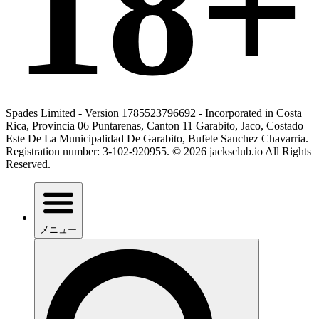
18+
Spades Limited - Version 1785523796692 - Incorporated in Costa
Rica, Provincia 06 Puntarenas, Canton 11 Garabito, Jaco, Costado
Este De La Municipalidad De Garabito, Bufete Sanchez Chavarria.
Registration number: 3-102-920955. © 2026 jacksclub.io All Rights
Reserved.
メニュー