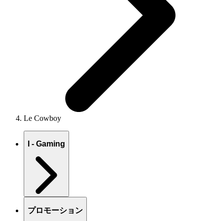
Le Cowboy
I - Gaming
プロモーション