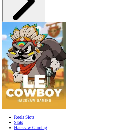
Reels Slots
Slots
Hacksaw Gaming