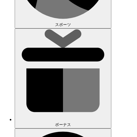
スポーツ
ボーナス