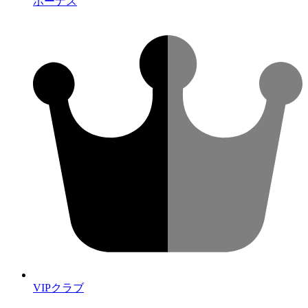
ボーナス
VIPクラブ