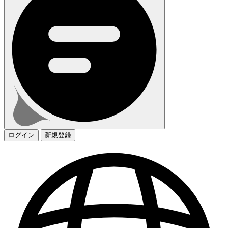
ログイン
新規登録