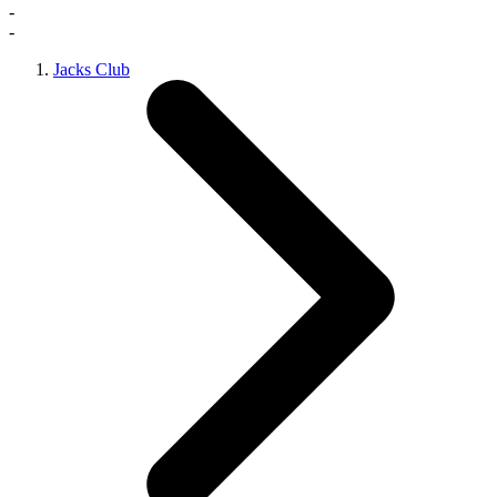
-
-
Jacks Club