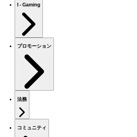
I - Gaming
プロモーション
法務
コミュニティ