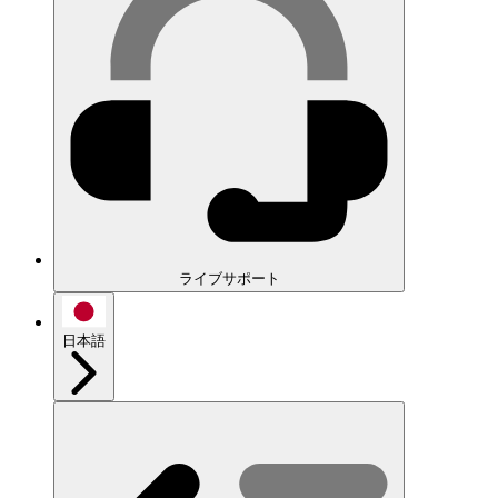
ライブサポート
日本語