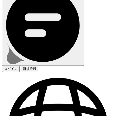
ログイン
新規登録