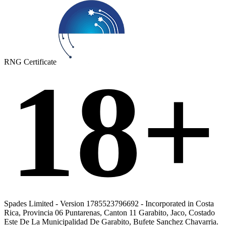
RNG Certificate
18+
Spades Limited - Version 1785523796692 - Incorporated in Costa
Rica, Provincia 06 Puntarenas, Canton 11 Garabito, Jaco, Costado
Este De La Municipalidad De Garabito, Bufete Sanchez Chavarria.