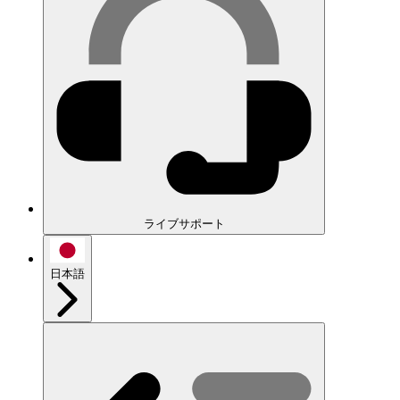
ライブサポート
日本語