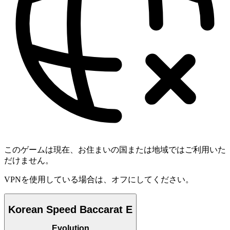
このゲームは現在、お住まいの国または地域ではご利用いた
だけません。
VPNを使用している場合は、オフにしてください。
Korean Speed Baccarat E
Evolution