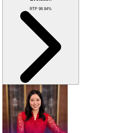
RTP
98.94%