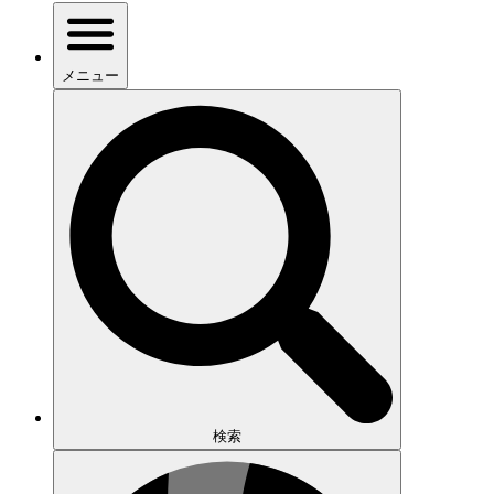
メニュー
検索