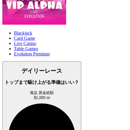
Blackjack
Card Game
Live Casino
Table Games
Evolution Premium
デイリーレース
トップまで駆け上がる準備はいい？
賞品
賞金総額
$
1
,
000
.
00