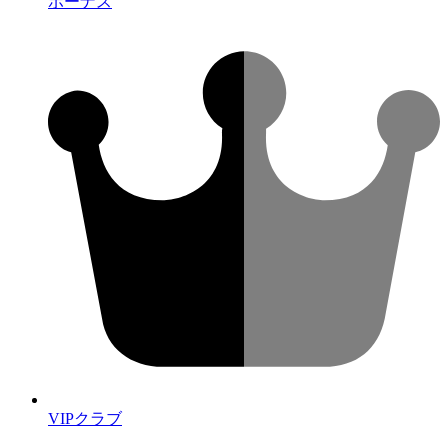
ボーナス
VIPクラブ