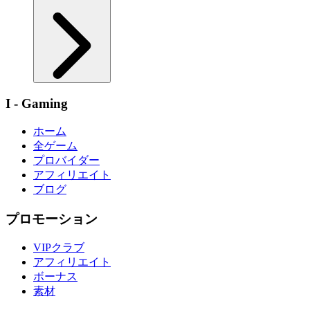
I - Gaming
ホーム
全ゲーム
プロバイダー
アフィリエイト
ブログ
プロモーション
VIPクラブ
アフィリエイト
ボーナス
素材