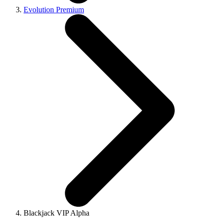
Evolution Premium
Blackjack VIP Alpha