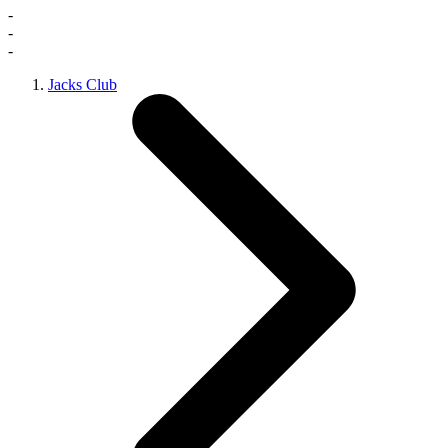
-
-
-
Jacks Club