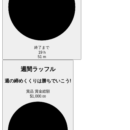
終了まで
19
h
51
m
週間ラッフル
週の締めくくりは勝ちでいこう!
賞品
賞金総額
$
1
,
000
.
00