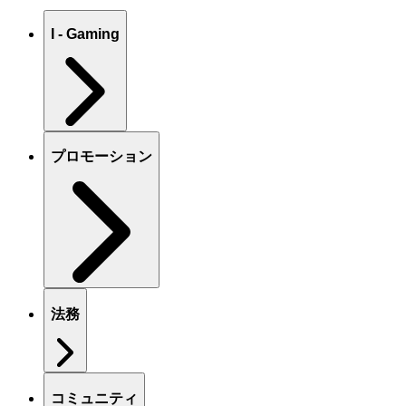
I - Gaming
プロモーション
法務
コミュニティ