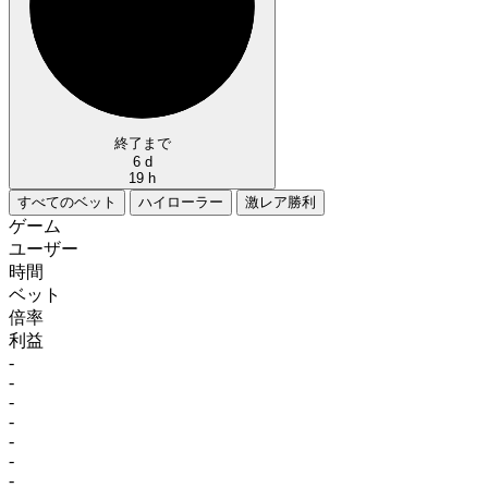
終了まで
6
d
19
h
すべてのベット
ハイローラー
激レア勝利
ゲーム
ユーザー
時間
ベット
倍率
利益
-
-
-
-
-
-
-