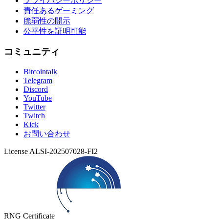
プライバシーポリシー
責任あるゲーミング
脆弱性の開示
公平性を証明可能
コミュニティ
Bitcointalk
Telegram
Discord
YouTube
Twitter
Twitch
Kick
お問い合わせ
License ALSI-202507028-FI2
RNG Certificate