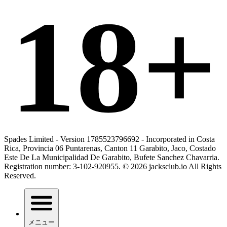
18+
Spades Limited - Version 1785523796692 - Incorporated in Costa
Rica, Provincia 06 Puntarenas, Canton 11 Garabito, Jaco, Costado
Este De La Municipalidad De Garabito, Bufete Sanchez Chavarria.
Registration number: 3-102-920955. © 2026 jacksclub.io All Rights
Reserved.
メニュー