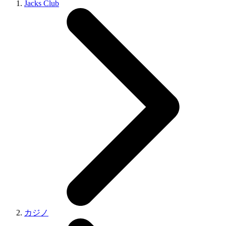
Jacks Club
カジノ