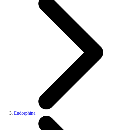
Endorphina