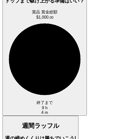
トップまで駆け上がる準備はいい？
賞品
賞金総額
$
1
,
000
.
00
終了まで
9
h
4
m
週間ラッフル
週の締めくくりは勝ちでいこう!