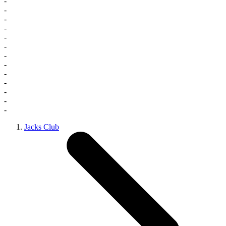
-
-
-
-
-
-
-
-
-
-
-
-
-
Jacks Club