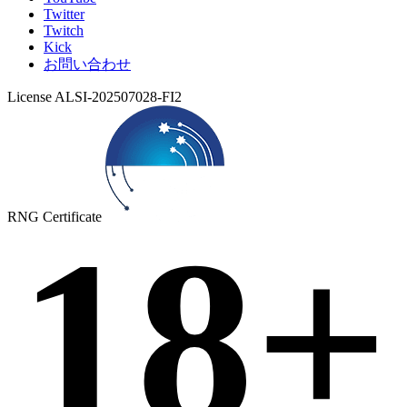
Twitter
Twitch
Kick
お問い合わせ
License ALSI-202507028-FI2
RNG Certificate
18+