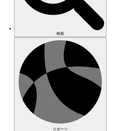
検索
スポーツ