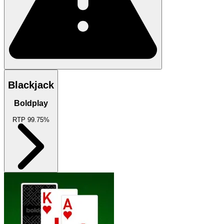
Blackjack
Boldplay
RTP
99.75%