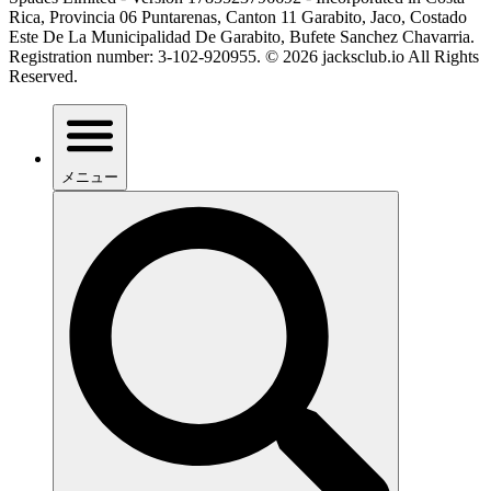
Rica, Provincia 06 Puntarenas, Canton 11 Garabito, Jaco, Costado
Este De La Municipalidad De Garabito, Bufete Sanchez Chavarria.
Registration number: 3-102-920955. © 2026 jacksclub.io All Rights
Reserved.
メニュー