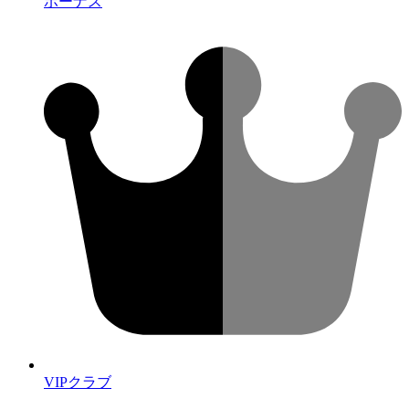
ボーナス
VIPクラブ