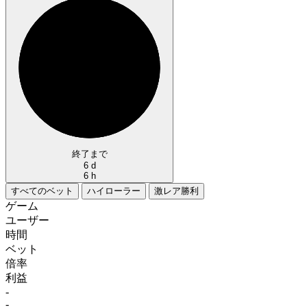
終了まで
6
d
6
h
すべてのベット
ハイローラー
激レア勝利
ゲーム
ユーザー
時間
ベット
倍率
利益
-
-