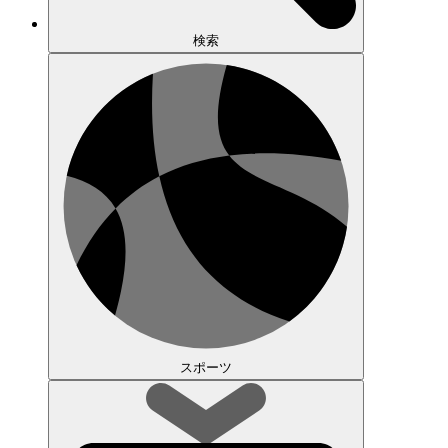
検索
スポーツ