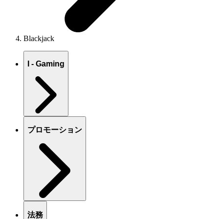
Blackjack
I - Gaming
プロモーション
法務