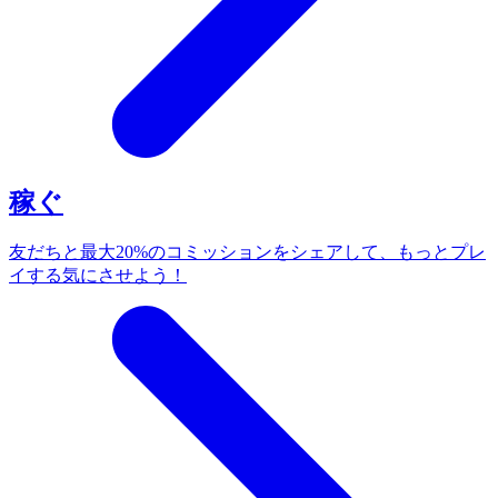
稼ぐ
友だちと最大20%のコミッションをシェアして、もっとプレ
イする気にさせよう！