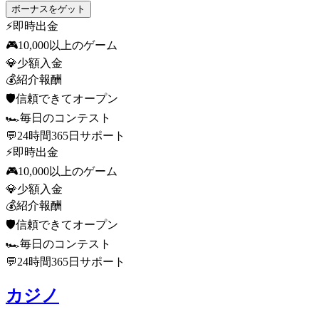
ボーナスをゲット
⚡
即時出金
🎮
10,000以上のゲーム
💎
少額入金
💰
紹介報酬
🛡️
信頼できてオープン
🏎️
毎日のコンテスト
💬
24時間365日サポート
⚡
即時出金
🎮
10,000以上のゲーム
💎
少額入金
💰
紹介報酬
🛡️
信頼できてオープン
🏎️
毎日のコンテスト
💬
24時間365日サポート
カジノ