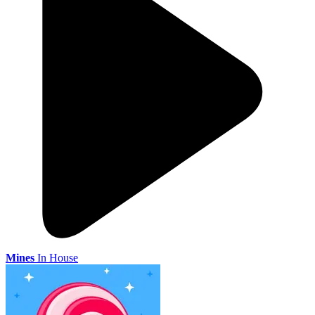
Mines
In House