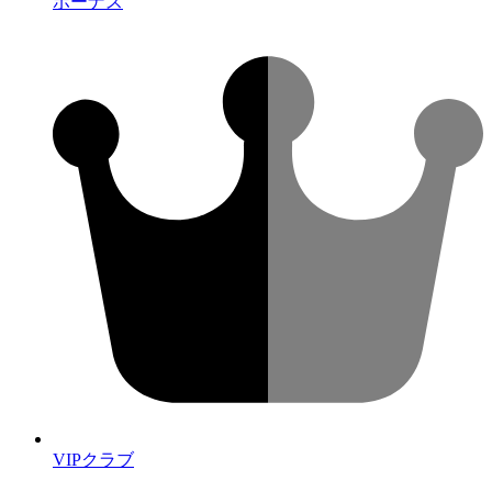
ボーナス
VIPクラブ