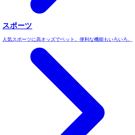
スポーツ
人気スポーツに高オッズでベット。便利な機能もいろいろ。