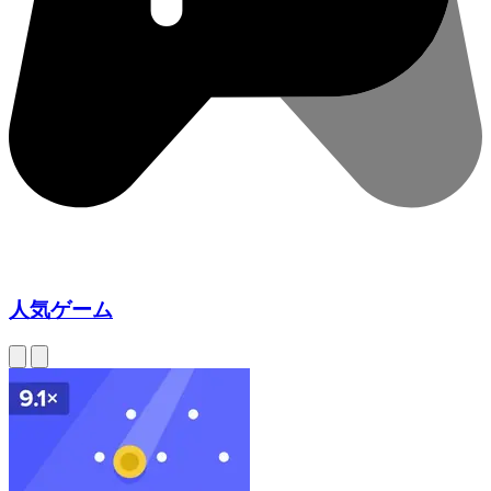
人気ゲーム