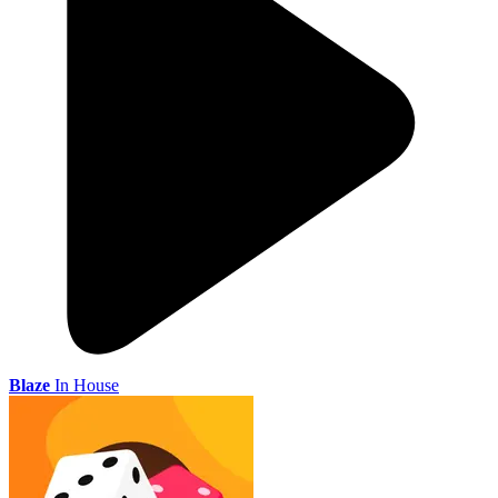
Blaze
In House