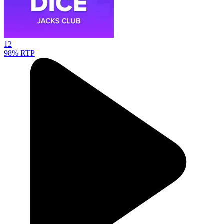
12
98%
RTP