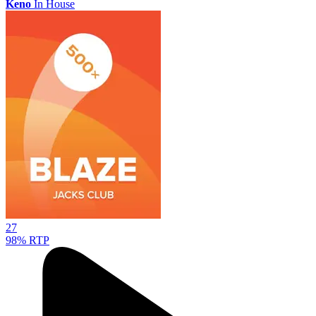
Keno
In House
27
98%
RTP