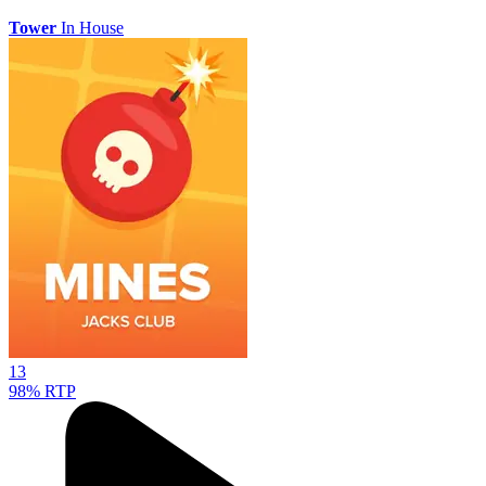
Tower
In House
13
98%
RTP