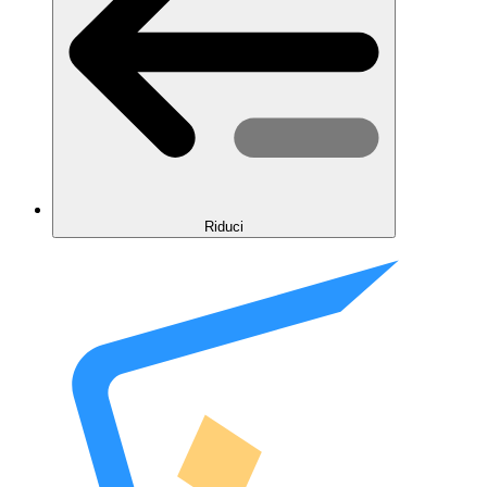
Riduci