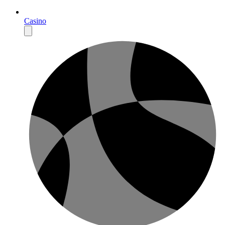
Casino