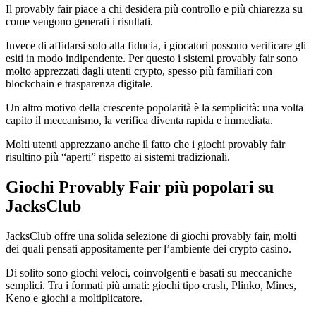
Il provably fair piace a chi desidera più controllo e più chiarezza su
come vengono generati i risultati.
Invece di affidarsi solo alla fiducia, i giocatori possono verificare gli
esiti in modo indipendente. Per questo i sistemi provably fair sono
molto apprezzati dagli utenti crypto, spesso più familiari con
blockchain e trasparenza digitale.
Un altro motivo della crescente popolarità è la semplicità: una volta
capito il meccanismo, la verifica diventa rapida e immediata.
Molti utenti apprezzano anche il fatto che i giochi provably fair
risultino più “aperti” rispetto ai sistemi tradizionali.
Giochi Provably Fair più popolari su
JacksClub
JacksClub offre una solida selezione di giochi provably fair, molti
dei quali pensati appositamente per l’ambiente dei crypto casino.
Di solito sono giochi veloci, coinvolgenti e basati su meccaniche
semplici. Tra i formati più amati: giochi tipo crash, Plinko, Mines,
Keno e giochi a moltiplicatore.