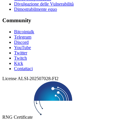
Divulgazione delle Vulnerabilità
Dimostrabilmente equo
Community
Bitcointalk
Telegram
Discord
YouTube
Twitter
Twitch
Kick
Contattaci
License ALSI-202507028-FI2
RNG Certificate