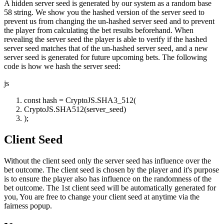
A hidden server seed is generated by our system as a random base
58 string. We show you the hashed version of the server seed to
prevent us from changing the un-hashed server seed and to prevent
the player from calculating the bet results beforehand. When
revealing the server seed the player is able to verify if the hashed
server seed matches that of the un-hashed server seed, and a new
server seed is generated for future upcoming bets. The following
code is how we hash the server seed:
js
const
hash
=
CryptoJS
.
SHA3_512
(
CryptoJS
.
SHA512
(
server_seed)
)
;
Client Seed
Without the client seed only the server seed has influence over the
bet outcome. The client seed is chosen by the player and it's purpose
is to ensure the player also has influence on the randomness of the
bet outcome. The 1st client seed will be automatically generated for
you, You are free to change your client seed at anytime via the
fairness popup.