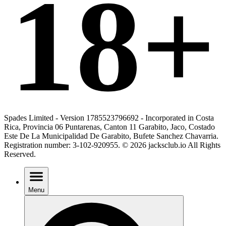
18+
Spades Limited - Version 1785523796692 - Incorporated in Costa
Rica, Provincia 06 Puntarenas, Canton 11 Garabito, Jaco, Costado
Este De La Municipalidad De Garabito, Bufete Sanchez Chavarria.
Registration number: 3-102-920955. © 2026 jacksclub.io All Rights
Reserved.
Menu