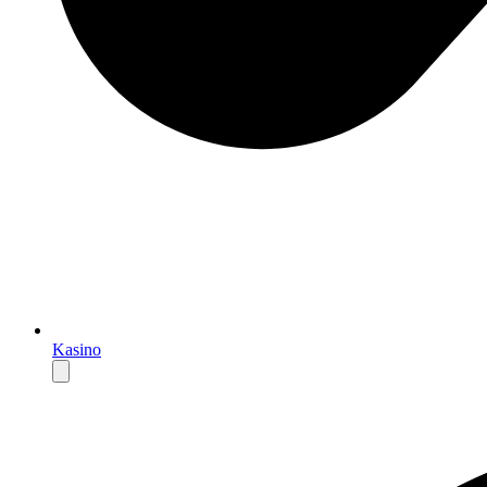
Kasino