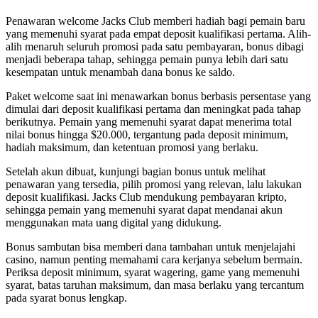
Penawaran welcome Jacks Club memberi hadiah bagi pemain baru
yang memenuhi syarat pada empat deposit kualifikasi pertama. Alih-
alih menaruh seluruh promosi pada satu pembayaran, bonus dibagi
menjadi beberapa tahap, sehingga pemain punya lebih dari satu
kesempatan untuk menambah dana bonus ke saldo.
Paket welcome saat ini menawarkan bonus berbasis persentase yang
dimulai dari deposit kualifikasi pertama dan meningkat pada tahap
berikutnya. Pemain yang memenuhi syarat dapat menerima total
nilai bonus hingga $20.000, tergantung pada deposit minimum,
hadiah maksimum, dan ketentuan promosi yang berlaku.
Setelah akun dibuat, kunjungi bagian bonus untuk melihat
penawaran yang tersedia, pilih promosi yang relevan, lalu lakukan
deposit kualifikasi. Jacks Club mendukung pembayaran kripto,
sehingga pemain yang memenuhi syarat dapat mendanai akun
menggunakan mata uang digital yang didukung.
Bonus sambutan bisa memberi dana tambahan untuk menjelajahi
casino, namun penting memahami cara kerjanya sebelum bermain.
Periksa deposit minimum, syarat wagering, game yang memenuhi
syarat, batas taruhan maksimum, dan masa berlaku yang tercantum
pada syarat bonus lengkap.