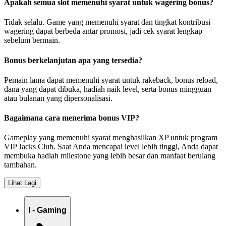
Apakah semua slot memenuhi syarat untuk wagering bonus?
Tidak selalu. Game yang memenuhi syarat dan tingkat kontribusi
wagering dapat berbeda antar promosi, jadi cek syarat lengkap
sebelum bermain.
Bonus berkelanjutan apa yang tersedia?
Pemain lama dapat memenuhi syarat untuk rakeback, bonus reload,
dana yang dapat dibuka, hadiah naik level, serta bonus mingguan
atau bulanan yang dipersonalisasi.
Bagaimana cara menerima bonus VIP?
Gameplay yang memenuhi syarat menghasilkan XP untuk program
VIP Jacks Club. Saat Anda mencapai level lebih tinggi, Anda dapat
membuka hadiah milestone yang lebih besar dan manfaat berulang
tambahan.
Lihat Lagi
I - Gaming