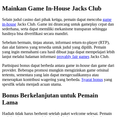
Mainkan Game In-House Jacks Club
Selain judul casino dari pihak ketiga, pemain dapat mencoba
game
in-house
Jacks Club. Game ini dirancang untuk gameplay cepat dan
sederhana, serta dapat memiliki mekanisme transparan sehingga
hasilnya bisa diverifikasi secara mandiri.
Sebelum bermain, tinjau aturan, informasi return-to-player (RTP),
dan alat fairness yang tersedia untuk judul yang dipilih. Pemain
yang ingin memahami cara hasil dibuat juga dapat mempelajari lebih
lanjut melalui halaman informasi
provably fair games
Jacks Club.
Partisipasi bonus dapat berbeda antara game in-house dan game dari
provider. Beberapa promosi mungkin mengizinkan game orisinal
tertentu, sementara yang lain dapat mengecualikannya atau
menerapkan kontribusi wagering yang berbeda.
Syarat bonus
yang
spesifik selalu menjadi acuan utama.
Bonus Berkelanjutan untuk Pemain
Lama
Hadiah tidak harus berhenti setelah paket welcome selesai. Pemain