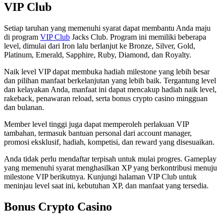
VIP Club
Setiap taruhan yang memenuhi syarat dapat membantu Anda maju
di program
VIP Club
Jacks Club. Program ini memiliki beberapa
level, dimulai dari Iron lalu berlanjut ke Bronze, Silver, Gold,
Platinum, Emerald, Sapphire, Ruby, Diamond, dan Royalty.
Naik level VIP dapat membuka hadiah milestone yang lebih besar
dan pilihan manfaat berkelanjutan yang lebih baik. Tergantung level
dan kelayakan Anda, manfaat ini dapat mencakup hadiah naik level,
rakeback, penawaran reload, serta bonus crypto casino mingguan
dan bulanan.
Member level tinggi juga dapat memperoleh perlakuan VIP
tambahan, termasuk bantuan personal dari account manager,
promosi eksklusif, hadiah, kompetisi, dan reward yang disesuaikan.
Anda tidak perlu mendaftar terpisah untuk mulai progres. Gameplay
yang memenuhi syarat menghasilkan XP yang berkontribusi menuju
milestone VIP berikutnya. Kunjungi halaman VIP Club untuk
meninjau level saat ini, kebutuhan XP, dan manfaat yang tersedia.
Bonus Crypto Casino