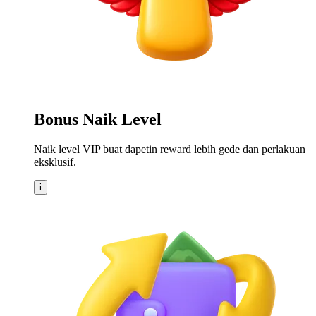
Bonus Naik Level
Naik level VIP buat dapetin reward lebih gede dan perlakuan
eksklusif.
i