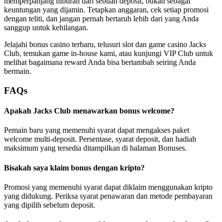
memperpanjang hiburan dari sebuah deposit, bukan sebagai
keuntungan yang dijamin. Tetapkan anggaran, cek setiap promosi
dengan teliti, dan jangan pernah bertaruh lebih dari yang Anda
sanggup untuk kehilangan.
Jelajahi bonus casino terbaru, telusuri slot dan game casino Jacks
Club, temukan game in-house kami, atau kunjungi VIP Club untuk
melihat bagaimana reward Anda bisa bertambah seiring Anda
bermain.
FAQs
Apakah Jacks Club menawarkan bonus welcome?
Pemain baru yang memenuhi syarat dapat mengakses paket
welcome multi-deposit. Persentase, syarat deposit, dan hadiah
maksimum yang tersedia ditampilkan di halaman Bonuses.
Bisakah saya klaim bonus dengan kripto?
Promosi yang memenuhi syarat dapat diklaim menggunakan kripto
yang didukung. Periksa syarat penawaran dan metode pembayaran
yang dipilih sebelum deposit.