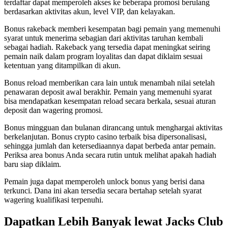
terdaftar dapat memperoleh akses ke beberapa promosi berulang
berdasarkan aktivitas akun, level VIP, dan kelayakan.
Bonus rakeback memberi kesempatan bagi pemain yang memenuhi
syarat untuk menerima sebagian dari aktivitas taruhan kembali
sebagai hadiah. Rakeback yang tersedia dapat meningkat seiring
pemain naik dalam program loyalitas dan dapat diklaim sesuai
ketentuan yang ditampilkan di akun.
Bonus reload memberikan cara lain untuk menambah nilai setelah
penawaran deposit awal berakhir. Pemain yang memenuhi syarat
bisa mendapatkan kesempatan reload secara berkala, sesuai aturan
deposit dan wagering promosi.
Bonus mingguan dan bulanan dirancang untuk menghargai aktivitas
berkelanjutan. Bonus crypto casino terbaik bisa dipersonalisasi,
sehingga jumlah dan ketersediaannya dapat berbeda antar pemain.
Periksa area bonus Anda secara rutin untuk melihat apakah hadiah
baru siap diklaim.
Pemain juga dapat memperoleh unlock bonus yang berisi dana
terkunci. Dana ini akan tersedia secara bertahap setelah syarat
wagering kualifikasi terpenuhi.
Dapatkan Lebih Banyak lewat Jacks Club