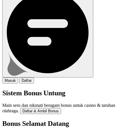
Masuk
Daftar
Sistem Bonus Untung
Main seru dan nikmati beragam bonus untuk casino & taruhan
olahraga.
Daftar & Ambil Bonus
Bonus Selamat Datang