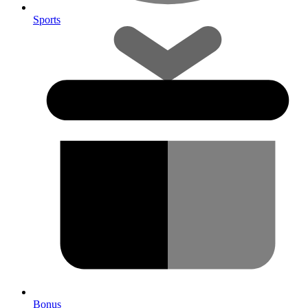
Sports
Bonus