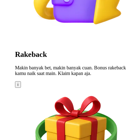
Rakeback
Makin banyak bet, makin banyak cuan. Bonus rakeback
kamu naik saat main. Klaim kapan aja.
i