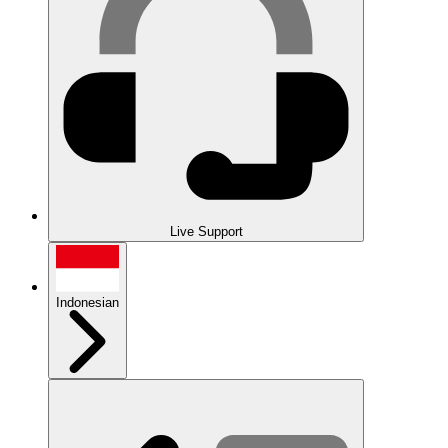
Live Support
Indonesian