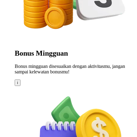
Bonus Mingguan
Bonus mingguan disesuaikan dengan aktivitasmu, jangan
sampai kelewatan bonusmu!
i