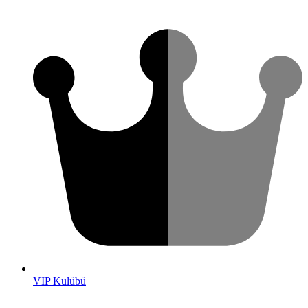
VIP Kulübü