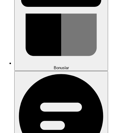
Bonuslar