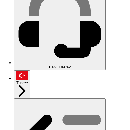
Canlı Destek
Türkçe