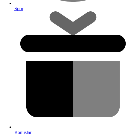
Spor
Bonuslar