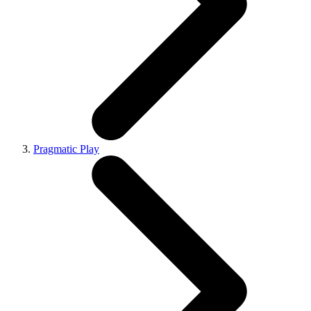
Pragmatic Play