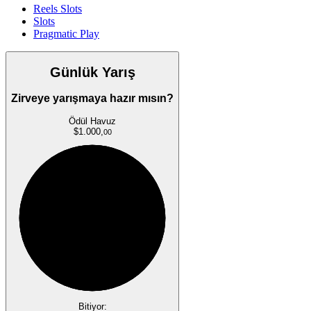
Reels Slots
Slots
Pragmatic Play
Günlük Yarış
Zirveye yarışmaya hazır mısın?
Ödül
Havuz
$
1
.
000
,
00
Bitiyor: