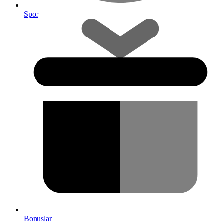
Spor
Bonuslar