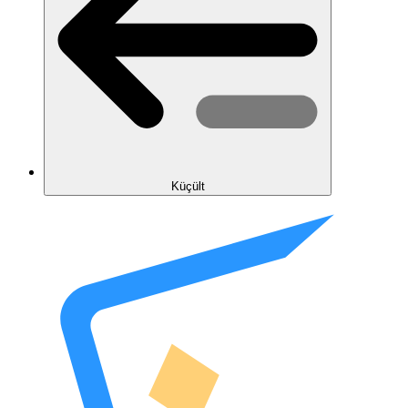
Küçült