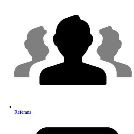
Referans