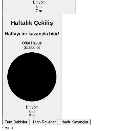
Bitiyor:
5
h
7
m
Haftalık Çekiliş
Haftayı bir kazançla bitir!
Ödül
Havuz
$
1
.
000
,
00
Bitiyor:
6
d
5
h
Tüm Bahisler
High Rollerlar
Nadir Kazançlar
Oyun