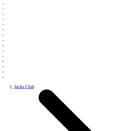
-
-
-
-
-
-
-
-
-
-
-
-
-
-
-
Jacks Club