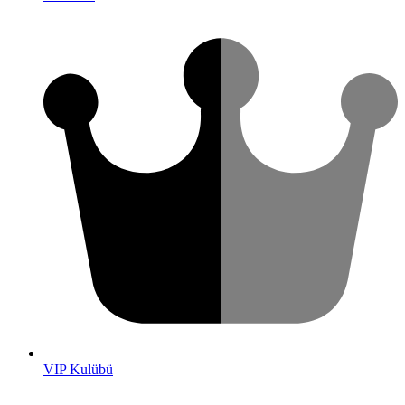
VIP Kulübü