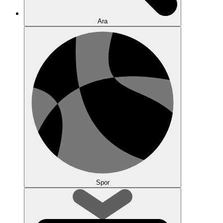
Ara
Spor