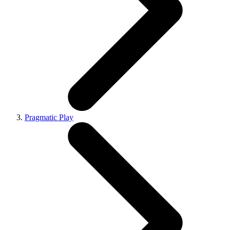
Pragmatic Play