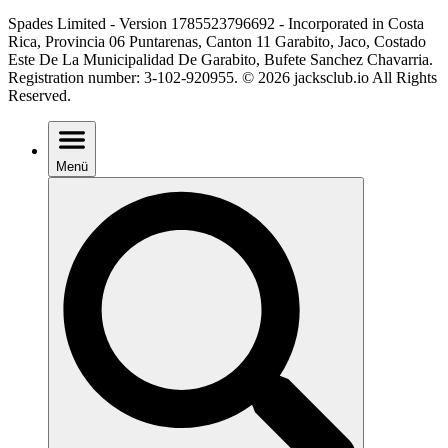
Spades Limited - Version 1785523796692 - Incorporated in Costa
Rica, Provincia 06 Puntarenas, Canton 11 Garabito, Jaco, Costado
Este De La Municipalidad De Garabito, Bufete Sanchez Chavarria.
Registration number: 3-102-920955. © 2026 jacksclub.io All Rights
Reserved.
Menü