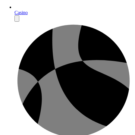
Casino