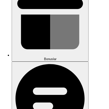
Bonuslar