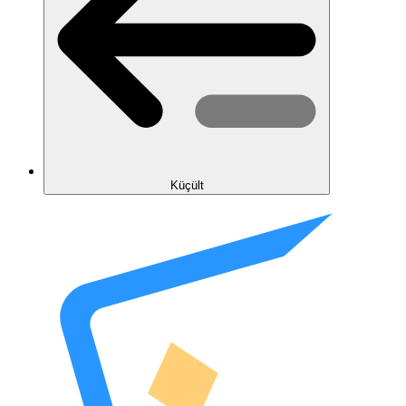
Küçült