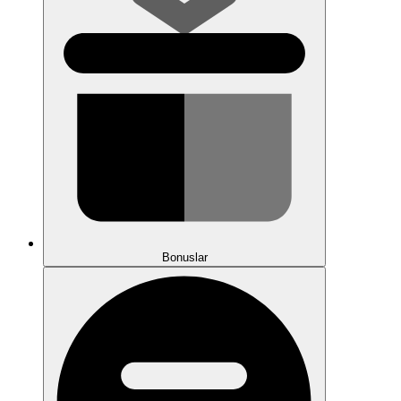
Bonuslar