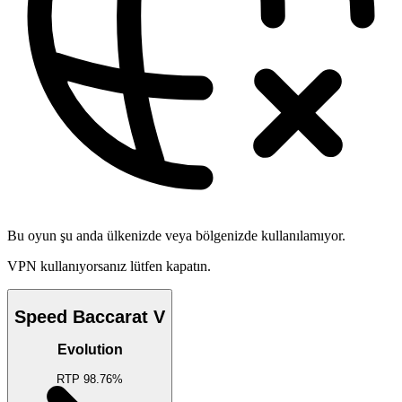
Bu oyun şu anda ülkenizde veya bölgenizde kullanılamıyor.
VPN kullanıyorsanız lütfen kapatın.
Speed Baccarat V
Evolution
RTP
98.76%