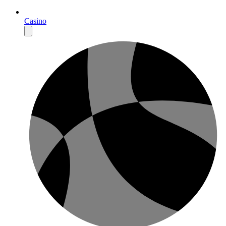
Casino