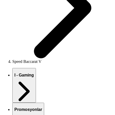
Speed Baccarat V
I - Gaming
Promosyonlar