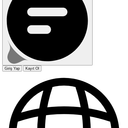
Giriş Yap
Kayıt Ol