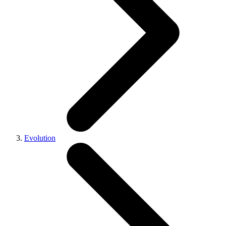
Evolution