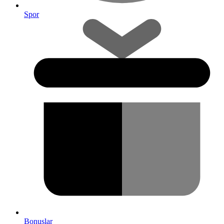
Spor
Bonuslar