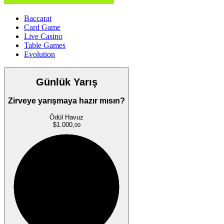
Baccarat
Card Game
Live Casino
Table Games
Evolution
Günlük Yarış
Zirveye yarışmaya hazır mısın?
Ödül
Havuz
$
1
.
000
,
00