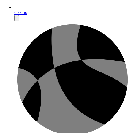
Casino