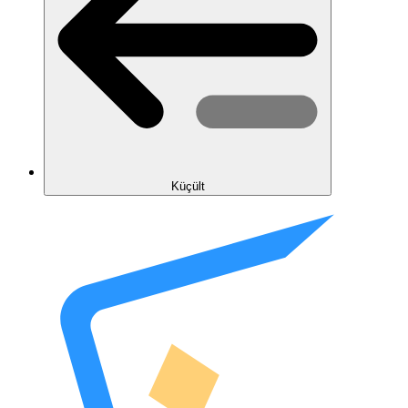
Küçült