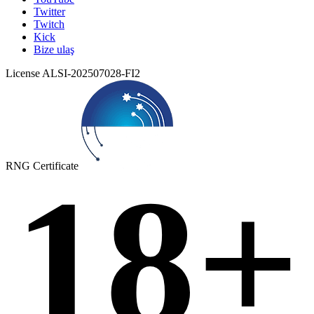
Twitter
Twitch
Kick
Bize ulaş
License ALSI-202507028-FI2
RNG Certificate
18+