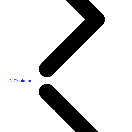
Evolution