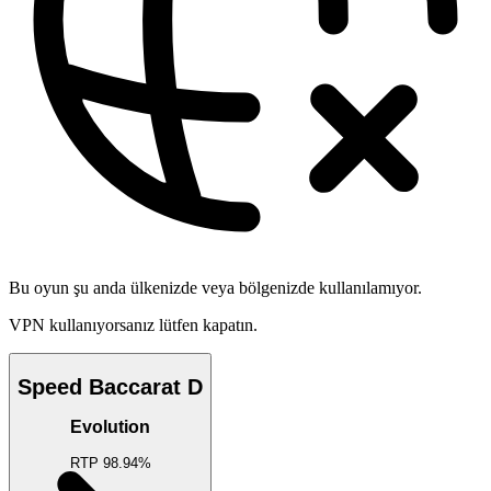
Bu oyun şu anda ülkenizde veya bölgenizde kullanılamıyor.
VPN kullanıyorsanız lütfen kapatın.
Speed Baccarat D
Evolution
RTP
98.94%