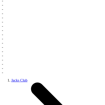
-
-
-
-
-
-
-
-
-
-
-
-
-
-
-
-
-
-
Jacks Club