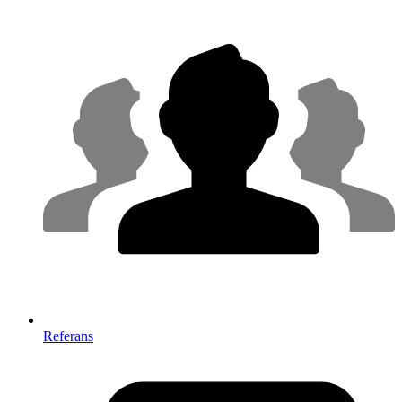
Referans