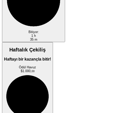
Bitiyor:
1
h
35
m
Haftalık Çekiliş
Haftayı bir kazançla bitir!
Ödül
Havuz
$
1
.
000
,
00