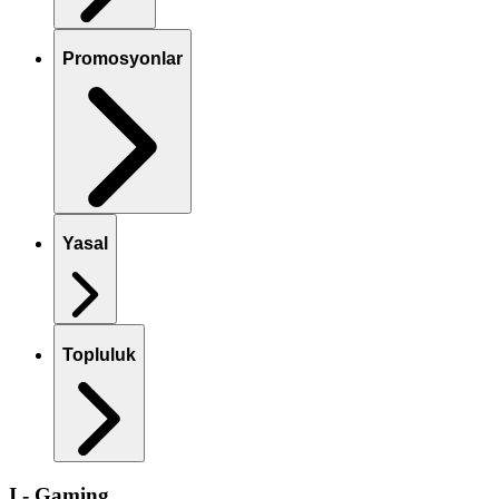
Promosyonlar
Yasal
Topluluk
I - Gaming