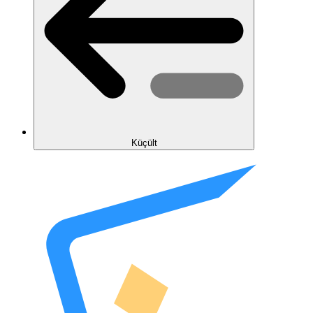
Küçült