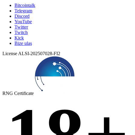
Bitcointalk
Telegram
Discord
YouTube
Twitter
Twitch
Kick
Bize ulaş
License ALSI-202507028-FI2
RNG Certificate