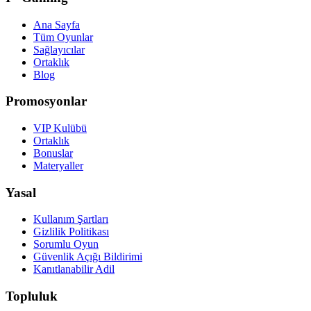
Ana Sayfa
Tüm Oyunlar
Sağlayıcılar
Ortaklık
Blog
Promosyonlar
VIP Kulübü
Ortaklık
Bonuslar
Materyaller
Yasal
Kullanım Şartları
Gizlilik Politikası
Sorumlu Oyun
Güvenlik Açığı Bildirimi
Kanıtlanabilir Adil
Topluluk