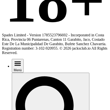
18+
Spades Limited - Version 1785523796692 - Incorporated in Costa
Rica, Provincia 06 Puntarenas, Canton 11 Garabito, Jaco, Costado
Este De La Municipalidad De Garabito, Bufete Sanchez Chavarria.
Registration number: 3-102-920955. © 2026 jacksclub.io All Rights
Reserved.
Menü