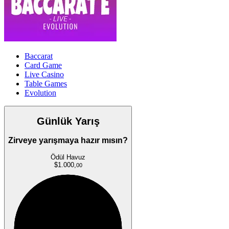
Baccarat
Card Game
Live Casino
Table Games
Evolution
Günlük Yarış
Zirveye yarışmaya hazır mısın?
Ödül
Havuz
$
1
.
000
,
00