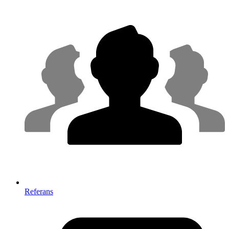
Referans