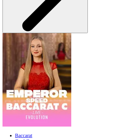
Baccarat