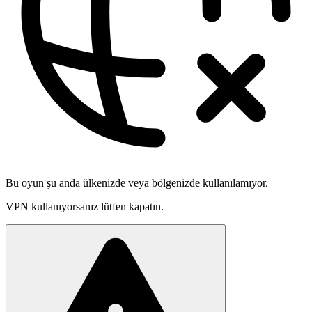
Bu oyun şu anda ülkenizde veya bölgenizde kullanılamıyor.
VPN kullanıyorsanız lütfen kapatın.