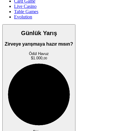
Card Game
Live Casino
Table Games
Evolution
Günlük Yarış
Zirveye yarışmaya hazır mısın?
Ödül
Havuz
$
1
.
000
,
00