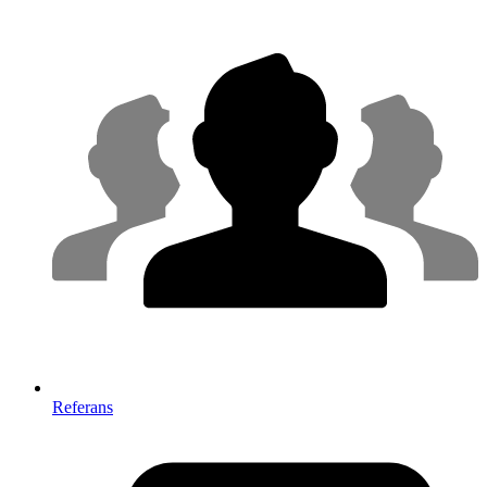
Referans