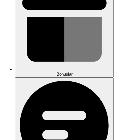
Bonuslar