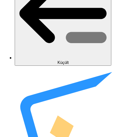
Küçült