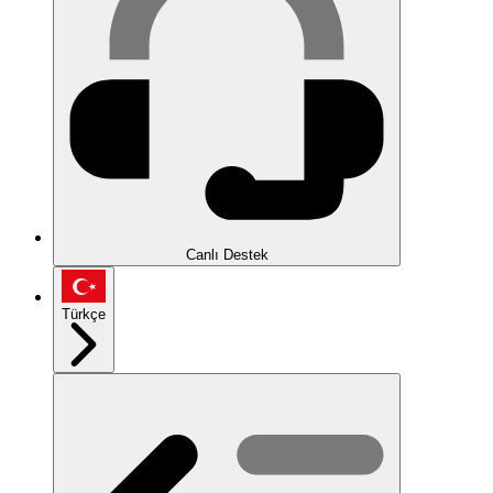
Canlı Destek
Türkçe