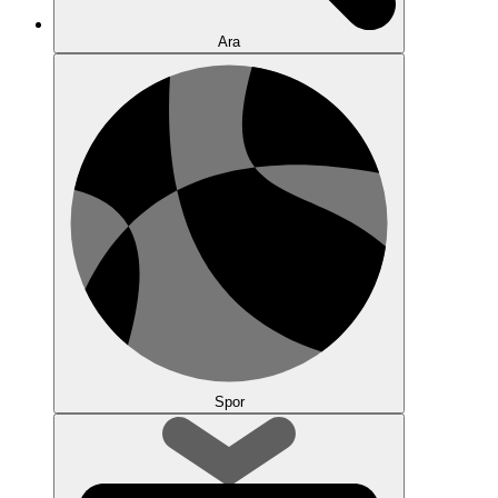
Ara
Spor