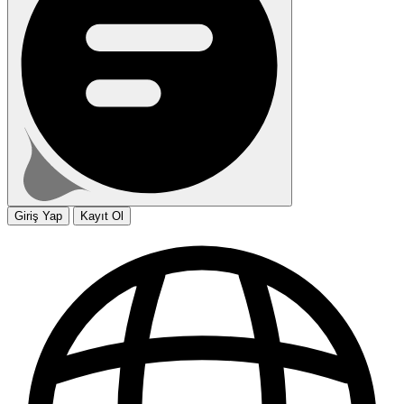
Giriş Yap
Kayıt Ol