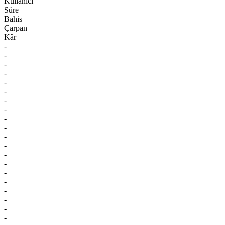
Kullanıcı
Süre
Bahis
Çarpan
Kâr
-
-
-
-
-
-
-
-
-
-
-
-
-
-
-
-
-
-
-
-