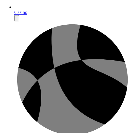
Casino