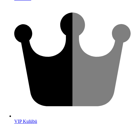
VIP Kulübü