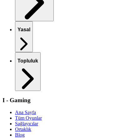
Yasal
Topluluk
I - Gaming
Ana Sayfa
Tüm Oyunlar
Sağlayıcılar
Ortaklık
Blog