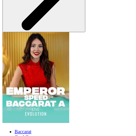
Baccarat