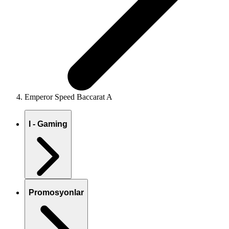
Emperor Speed Baccarat A
I - Gaming
Promosyonlar