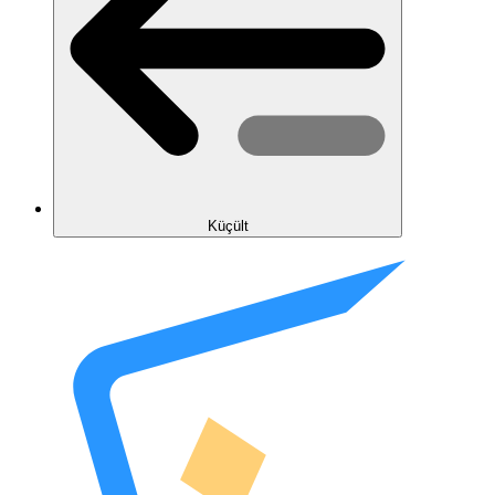
Küçült