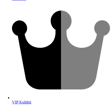
VIP Kulübü