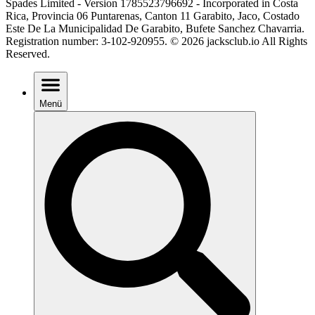
Spades Limited - Version 1785523796692 - Incorporated in Costa
Rica, Provincia 06 Puntarenas, Canton 11 Garabito, Jaco, Costado
Este De La Municipalidad De Garabito, Bufete Sanchez Chavarria.
Registration number: 3-102-920955. © 2026 jacksclub.io All Rights
Reserved.
Menü