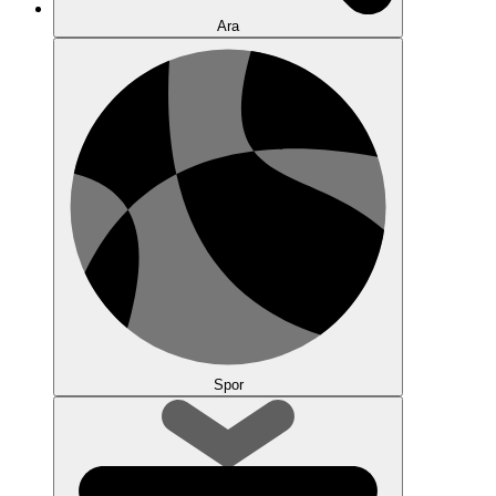
Ara
Spor