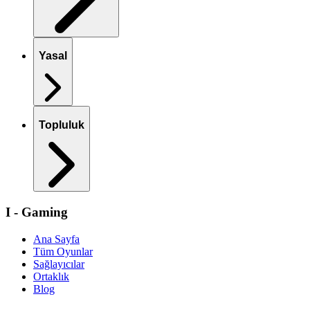
Yasal
Topluluk
I - Gaming
Ana Sayfa
Tüm Oyunlar
Sağlayıcılar
Ortaklık
Blog