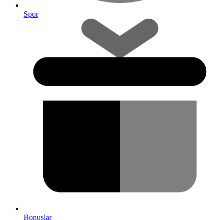
Spor
Bonuslar