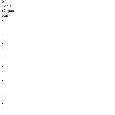
Süre
Bahis
Çarpan
Kâr
-
-
-
-
-
-
-
-
-
-
-
-
-
-
-
-
-
-
-
-
-