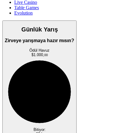
Live Casino
Table Games
Evolution
Günlük Yarış
Zirveye yarışmaya hazır mısın?
Ödül
Havuz
$
1
.
000
,
00
Bitiyor: