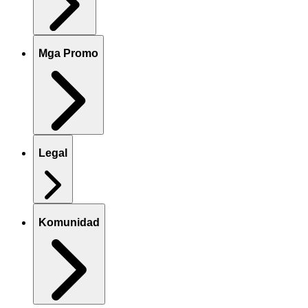
Mga Promo
Legal
Komunidad