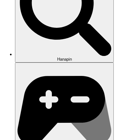
Hanapin