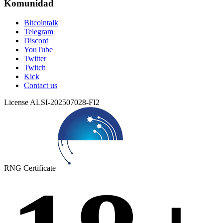
Komunidad
Bitcointalk
Telegram
Discord
YouTube
Twitter
Twitch
Kick
Contact us
License ALSI-202507028-FI2
RNG Certificate