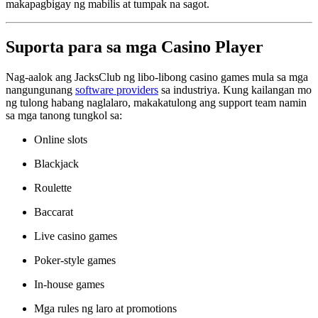
makapagbigay ng mabilis at tumpak na sagot.
Suporta para sa mga Casino Player
Nag-aalok ang JacksClub ng libo-libong casino games mula sa mga
nangungunang
software providers
sa industriya. Kung kailangan mo
ng tulong habang naglalaro, makakatulong ang support team namin
sa mga tanong tungkol sa:
Online slots
Blackjack
Roulette
Baccarat
Live casino games
Poker-style games
In-house games
Mga rules ng laro at promotions