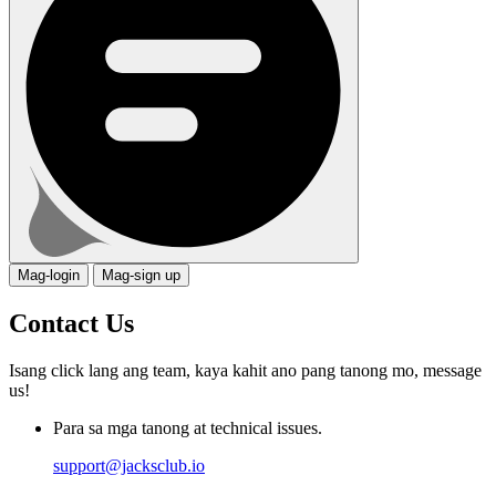
Mag-login
Mag-sign up
Contact Us
Isang click lang ang team, kaya kahit ano pang tanong mo, message
us!
Para sa mga tanong at technical issues.
support@jacksclub.io