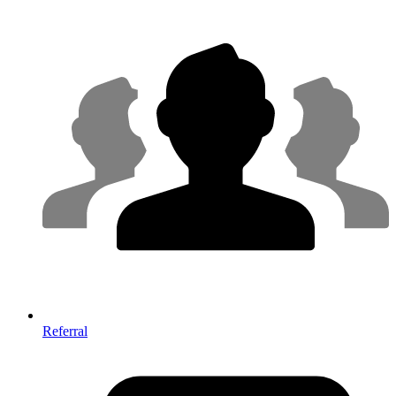
Referral