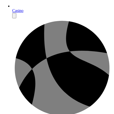
Casino