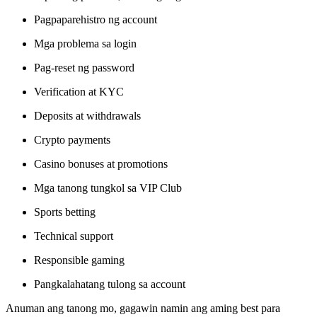
Pagpaparehistro ng account
Mga problema sa login
Pag-reset ng password
Verification at KYC
Deposits at withdrawals
Crypto payments
Casino bonuses at promotions
Mga tanong tungkol sa VIP Club
Sports betting
Technical support
Responsible gaming
Pangkalahatang tulong sa account
Anuman ang tanong mo, gagawin namin ang aming best para