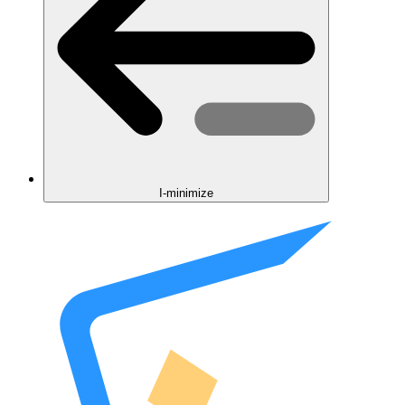
I-minimize