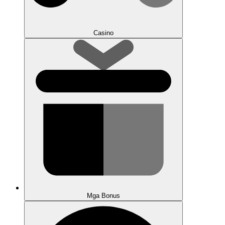
Casino
Mga Bonus