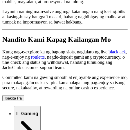
mabilis, may-alam, at propesyonal na tulong.
Layunin naming ma-resolve ang mga katanungan nang kasing-bilis
at kasing-husay hangga’t maaari, habang nagbibigay ng malinaw at
tumpak na impormasyon sa bawat hakbang.
Nandito Kami Kapag Kailangan Mo
Kung nag-e-explore ka ng bagong slots, naglalaro ng live
blackjack
,
nag-e-enjoy ng
roulette
, nagde-deposit gamit ang cryptocurrency, o
tine-check ang status ng withdrawal, handang tumulong ang
JacksClub customer support team.
Committed kami na gawing smooth at enjoyable ang experience mo,
para makapag-focus ka sa pinakamahalaga: ang pag-enjoy sa isang
secure, nakakaaliw, at rewarding na online casino experience.
Ipakita Pa
I - Gaming